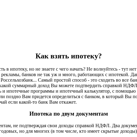
Как взять ипотеку?
 ипотеку, но не знаете с чего начать? Не волнуйтесь - тут нет
рекламы, банков не так уж и много, работающих с ипотекой. Дав
Россельхозбанк... Самый простой способ - это сходить во все ба
 какой суммарный доход Вы можете подтвердить справкой НДФЛ и
есть и ипотечные программы и ипотечный калькулятор, с помощью
ли поздно Вам придется определиться с банком, в который Вы по
чай если какой-то банк Вам откажет.
Ипотека по двум документам
ментам, не подтверждая свои доходы справкой НДФЛ. Два докуме
одовых, но для многих (в том числе, кто имеет скрытые доходы)