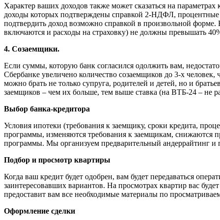
Характер ваших доходов также может сказаться на параметрах 
доходы которых подтверждены справкой 2-НДФЛ, процентные ст
подтвердить доход возможно справкой в произвольной форме. 
включаются и расходы на страховку) не должны превышать 40
4. Созаемщики.
Если суммы, которую банк согласился одолжить вам, недостато
Сбербанке увеличено количество созаемщиков до 3-х человек, 
можно брать не только супруга, родителей и детей, но и брать
заемщиков – чем их больше, тем выше ставка (на ВТБ-24 – не р
Выбор банка-кредитора
Условия ипотеки (требования к заемщику, сроки кредита, проц
программы, изменяются требования к заемщикам, снижаются п
программы. Мы организуем предварительный андеррайтинг и 
Подбор и просмотр квартиры
Когда ваш кредит будет одобрен, вам будет передаваться опе
заинтересовавших вариантов. На просмотрах квартир вас буде
предоставит вам все необходимые материалы по просматривае
Оформление сделки