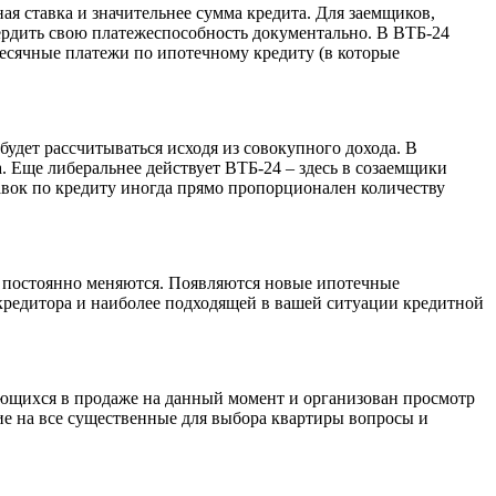
ая ставка и значительнее сумма кредита. Для заемщиков,
ердить свою платежеспособность документально. В ВТБ-24
есячные платежи по ипотечному кредиту (в которые
будет рассчитываться исходя из совокупного дохода. В
. Еще либеральнее действует ВТБ-24 – здесь в созаемщики
ставок по кредиту иногда прямо пропорционален количеству
ни постоянно меняются. Появляются новые ипотечные
кредитора и наиболее подходящей в вашей ситуации кредитной
меющихся в продаже на данный момент и организован просмотр
ие на все существенные для выбора квартиры вопросы и