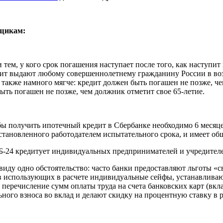
мщикам:
м, у кого срок погашения наступает после того, как наступит п
редит выдают любому совершеннолетнему гражданину России в в
акже намного мягче: кредит должен быть погашен не позже, чем 
быть погашен не позже, чем должник отметит свое 65-летие.
бы получить ипотечный кредит в Сбербанке необходимо 6 месяце
становленного работодателем испытательного срока, и имеет общ
Б-24 кредитует индивидуальных предпринимателей и учредител
ду одно обстоятельство: часто банки предоставляют льготы «свои
в использующих в расчете индивидуальные сейфы, устанавлива
перечисление сумм оплаты труда на счета банковских карт (вкл
ного взноса во вклад и делают скидку на процентную ставку в