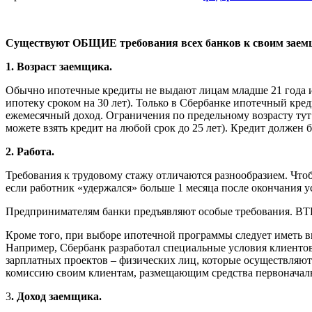
Существуют ОБЩИЕ требования всех банков к своим зае
1. Возраст заемщика.
Обычно ипотечные кредиты не выдают лицам младше 21 года и те
ипотеку сроком на 30 лет). Только в Сбербанке ипотечный к
ежемесячный доход. Ограничения по предельному возрасту тут т
можете взять кредит на любой срок до 25 лет). Кредит должен 
2. Работа.
Требования к трудовому стажу отличаются разнообразием. Что
если работник «удержался» больше 1 месяца после окончания у
Предпринимателям банки предъявляют особые требования. ВТ
Кроме того, при выборе ипотечной программы следует иметь вви
Например, Сбербанк разработал специальные условия клиенто
зарплатных проектов – физических лиц, которые осуществляют 
комиссию своим клиентам, размещающим средства первоначаль
3
. Доход заемщика.