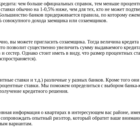
кредита: чем больше официальных справок, тем меньше процентн
авки обычно на 1-0,5% ниже, чем для тех, кто не может подтв
Большинство банков придерживается правила, по которому ежем
% совокупного дохода заемщика или созаемщиков.
чно, вы можете пригласить созаемщика. Тогда величина кредита 
что позволит существенно увеличить сумму выдаваемого кредита
ев и сестер. Однако стоит иметь в виду, что размер процентных 
аспространяется).
ентные ставки и т.д.) различные у разных банков. Кроме того о
роцентные ставки. Мы поможем определиться с выбором банка-
получение кредитного решения.
ративная информация о квартирах в интересующем вас районе, и
т сопровождать опытный риэлтор, который обратит ваше вниман
мым вариантам.