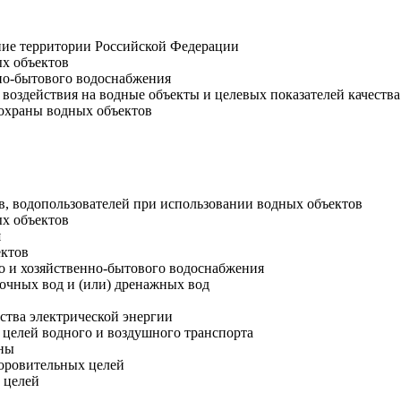
ание территории Российской Федерации
ых объектов
нно-бытового водоснабжения
 воздействия на водные объекты и целевых показателей качеств
 охраны водных объектов
ов, водопользователей при использовании водных объектов
ых объектов
я
ектов
го и хозяйственно-бытового водоснабжения
точных вод и (или) дренажных вод
ства электрической энергии
 целей водного и воздушного транспорта
ины
доровительных целей
 целей