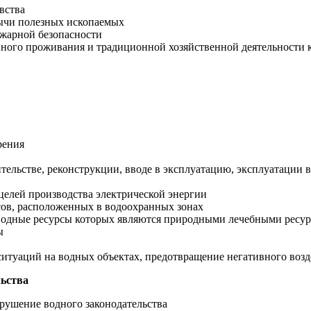
вства
бычи полезных ископаемых
ожарной безопасности
онного проживания и традиционной хозяйственной деятельности
рения
ительстве, реконструкции, вводе в эксплуатацию, эксплуатации
целей производства электрической энергии
есов, расположенных в водоохранных зонах
, водные ресурсы которых являются природными лечебными ресу
ы
ситуаций на водных объектах, предотвращение негативного возд
льства
арушение водного законодательства