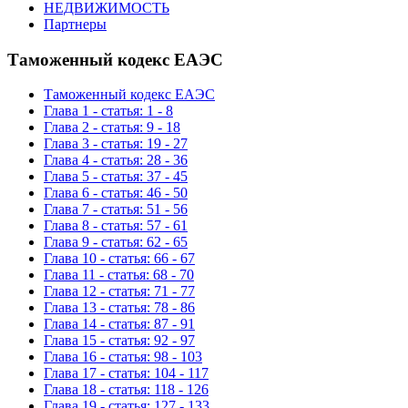
НЕДВИЖИМОСТЬ
Партнеры
Таможенный кодекс ЕАЭС
Таможенный кодекс ЕАЭС
Глава 1 - статья: 1 - 8
Глава 2 - статья: 9 - 18
Глава 3 - статья: 19 - 27
Глава 4 - статья: 28 - 36
Глава 5 - статья: 37 - 45
Глава 6 - статья: 46 - 50
Глава 7 - статья: 51 - 56
Глава 8 - статья: 57 - 61
Глава 9 - статья: 62 - 65
Глава 10 - статья: 66 - 67
Глава 11 - статья: 68 - 70
Глава 12 - статья: 71 - 77
Глава 13 - статья: 78 - 86
Глава 14 - статья: 87 - 91
Глава 15 - статья: 92 - 97
Глава 16 - статья: 98 - 103
Глава 17 - статья: 104 - 117
Глава 18 - статья: 118 - 126
Глава 19 - статья: 127 - 133