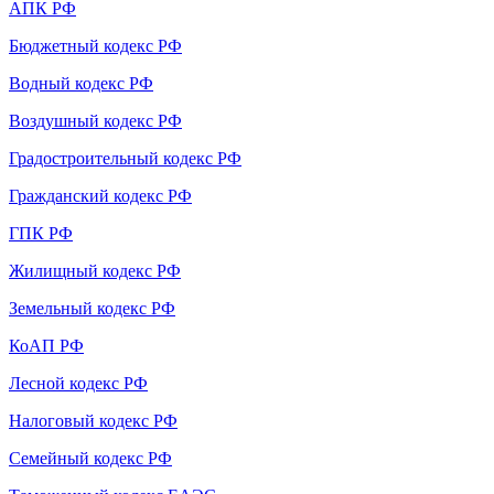
АПК РФ
Бюджетный кодекс РФ
Водный кодекс РФ
Воздушный кодекс РФ
Градостроительный кодекс РФ
Гражданский кодекс РФ
ГПК РФ
Жилищный кодекс РФ
Земельный кодекс РФ
КоАП РФ
Лесной кодекс РФ
Налоговый кодекс РФ
Семейный кодекс РФ