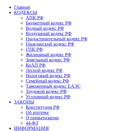
Главная
КОДЕКСЫ
АПК РФ
Бюджетный кодекс РФ
Водный кодекс РФ
Воздушный кодекс РФ
Градостроительный кодекс РФ
Гражданский кодекс РФ
ГПК РФ
Жилищный кодекс РФ
Земельный кодекс РФ
КоАП РФ
Лесной кодекс РФ
Налоговый кодекс РФ
Семейный кодекс РФ
Таможенный кодекс ЕАЭС
Трудовой кодекс РФ
Уголовный кодекс РФ
ЗАКОНЫ
Конституция РФ
Об ипотеке
О приватизации
44-ФЗ
ИНФОРМАЦИЯ