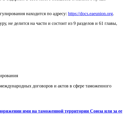
гулирования находится по адресу:
https://docs.eaeunion.org
.
 не делится на части и состоит из 9 разделов и 61 главы,
лирования
 международных договоров и актов в сфере таможенного
поряжении ими на таможенной территории Союза или за ее