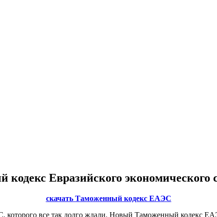
 кодекс Евразийского экономического
скачать Таможенный кодекс ЕАЭС
С, которого все так долго ждали. Новый Таможенный кодекс ЕА