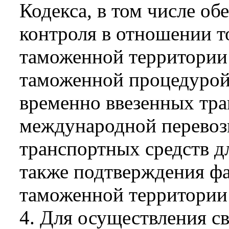
Кодекса, в том числе о
контроля в отношении т
таможенной территории 
таможенной процедурой
временно ввезенных тра
международной перевоз
транспортных средств дл
также подтверждения фа
таможенной территории
4. Для осуществления 