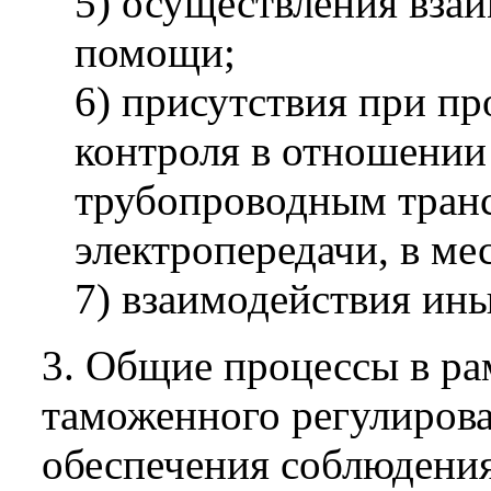
5) осуществления вза
помощи;
6) присутствия при п
контроля в отношении
трубопроводным тран
электропередачи, в ме
7) взаимодействия ин
3. Общие процессы в ра
таможенного регулирова
обеспечения соблюдени