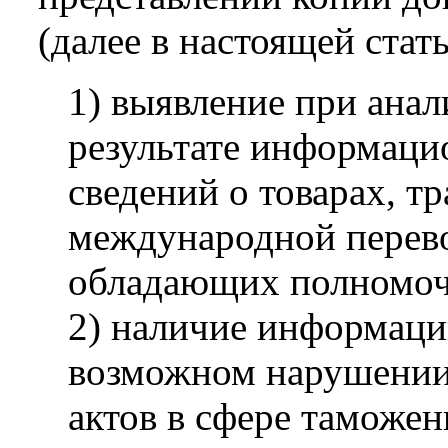
(далее в настоящей стать
1) выявление при ана
результате информаци
сведений о товарах, т
международной перево
обладающих полномоч
2) наличие информаци
возможном нарушении
актов в сфере таможен