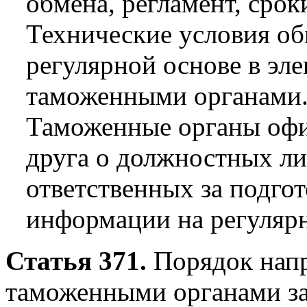
обмена, регламент, срок
Технические условия о
регулярной основе в эл
таможенными органами
Таможенные органы оф
друга о должностных л
ответственных за подгот
информации на регулярн
Статья 371.
Порядок напр
таможенными органами за