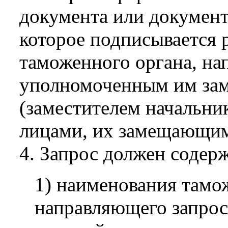
документа или документ
которое подписывается 
таможенного органа, на
уполномоченным им зам
(заместителем начальни
лицами, их замещающи
4. Запрос должен содерж
1) наименования тамо
направляющего запрос,