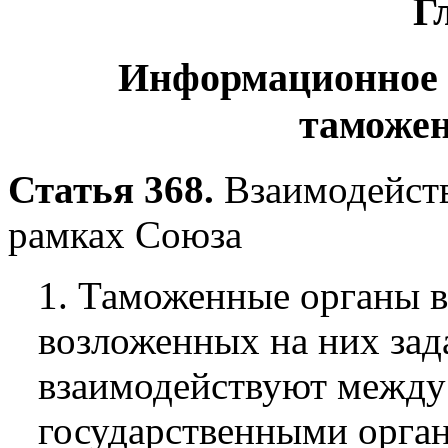
Г
Информационное 
таможен
Статья 368.
Взаимодейств
рамках Союза
1. Таможенные органы в
возложенных на них зад
взаимодействуют между 
государственными орга