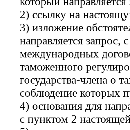
который направляется 
2) ссылку на настоящу
3) изложение обстояте
направляется запрос, 
международных догово
таможенного регулиров
государства-члена о 
соблюдение которых п
4) основания для напр
с пунктом 2 настоящей