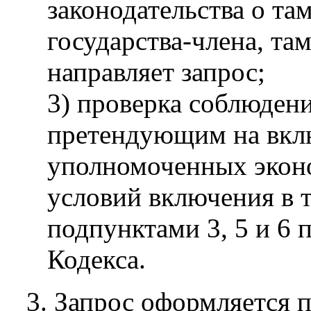
законодательства о т
государства-члена, та
направляет запрос;
3) проверка соблюден
претендующим на вклю
уполномоченных экон
условий включения в 
подпунктами 3, 5 и 6 
Кодекса.
3. Запрос оформляется 