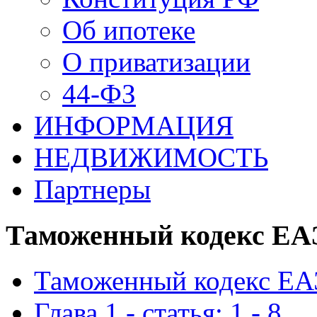
Об ипотеке
О приватизации
44-ФЗ
ИНФОРМАЦИЯ
НЕДВИЖИМОСТЬ
Партнеры
Таможенный кодекс Е
Таможенный кодекс Е
Глава 1 - статья: 1 - 8