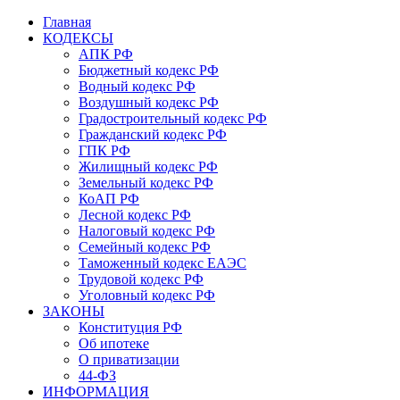
Главная
КОДЕКСЫ
АПК РФ
Бюджетный кодекс РФ
Водный кодекс РФ
Воздушный кодекс РФ
Градостроительный кодекс РФ
Гражданский кодекс РФ
ГПК РФ
Жилищный кодекс РФ
Земельный кодекс РФ
КоАП РФ
Лесной кодекс РФ
Налоговый кодекс РФ
Семейный кодекс РФ
Таможенный кодекс ЕАЭС
Трудовой кодекс РФ
Уголовный кодекс РФ
ЗАКОНЫ
Конституция РФ
Об ипотеке
О приватизации
44-ФЗ
ИНФОРМАЦИЯ