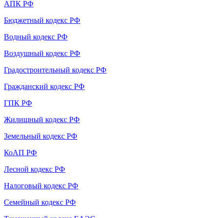
АПК РФ
Бюджетный кодекс РФ
Водный кодекс РФ
Воздушный кодекс РФ
Градостроительный кодекс РФ
Гражданский кодекс РФ
ГПК РФ
Жилищный кодекс РФ
Земельный кодекс РФ
КоАП РФ
Лесной кодекс РФ
Налоговый кодекс РФ
Семейный кодекс РФ