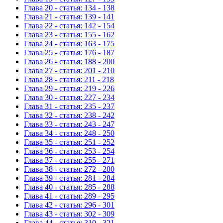
Глава 20 - статья: 134 - 138
Глава 21 - статья: 139 - 141
Глава 22 - статья: 142 - 154
Глава 23 - статья: 155 - 162
Глава 24 - статья: 163 - 175
Глава 25 - статья: 176 - 187
Глава 26 - статья: 188 - 200
Глава 27 - статья: 201 - 210
Глава 28 - статья: 211 - 218
Глава 29 - статья: 219 - 226
Глава 30 - статья: 227 - 234
Глава 31 - статья: 235 - 237
Глава 32 - статья: 238 - 242
Глава 33 - статья: 243 - 247
Глава 34 - статья: 248 - 250
Глава 35 - статья: 251 - 252
Глава 36 - статья: 253 - 254
Глава 37 - статья: 255 - 271
Глава 38 - статья: 272 - 280
Глава 39 - статья: 281 - 284
Глава 40 - статья: 285 - 288
Глава 41 - статья: 289 - 295
Глава 42 - статья: 296 - 301
Глава 43 - статья: 302 - 309
Глава 44 - статья: 310 - 321