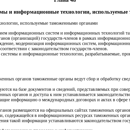
мы и информационные технологии, используемые
нологии, используемые таможенными органами
анием информационных систем и информационных технологий та
анов (организаций) государств-членов в рамках информационно
ровождение, модернизация информационных систем, информацион
оответствии с законодательством государств-членов.
истемы и информационные технологии, разрабатываемые, про
енных органов таможенные органы ведут сбор и обработку све
ются на базе документов и сведений, представляемых при сов
ых органов и доступа к ним устанавливается законодательство
ащие информацию о международных договорах и актах в сфере 
нов размещаются на официальных сайтах таможенных органов и
ии, содержащейся в информационных ресурсах таможенных орга
ления такой информации устанавливаются законодательством гос