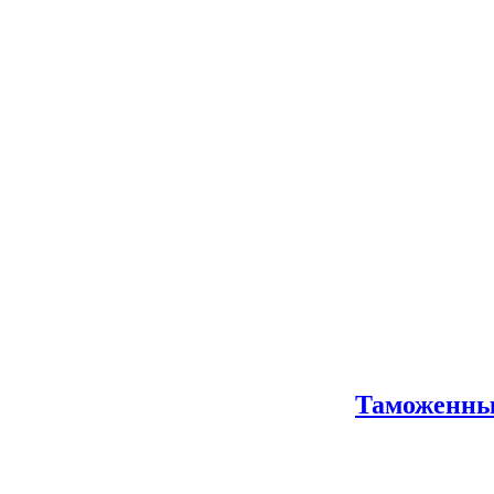
Таможенный