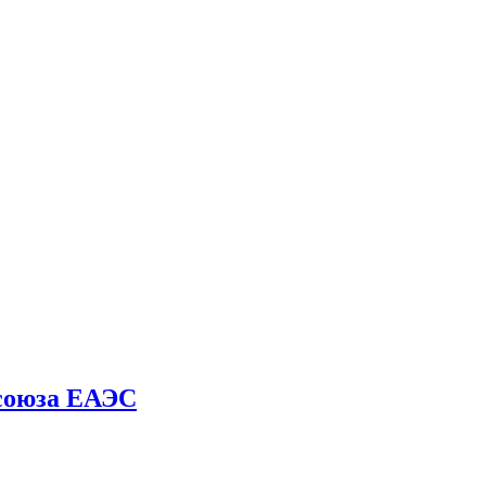
 союза ЕАЭС