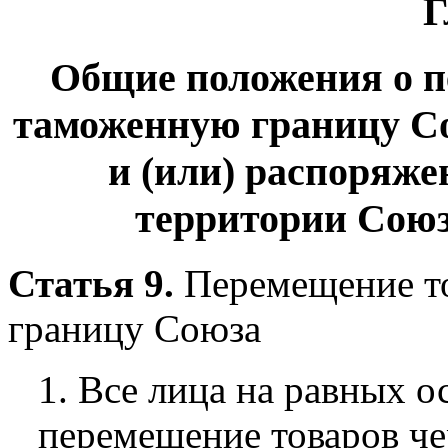
Г
Общие положения о п
таможенную
границу С
и (или) распоряж
территории Союз
Статья 9.
Перемещение то
границу Союза
1. Все лица на равных 
перемещение товаров ч