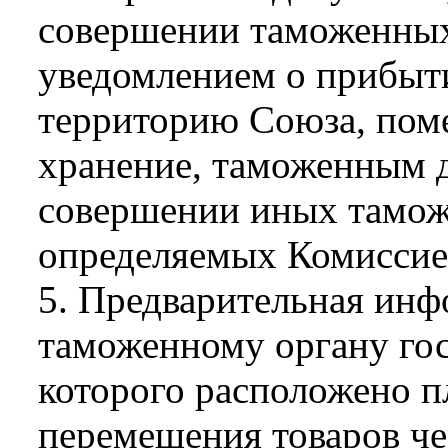
совершении таможенных
уведомлением о прибыт
территорию Союза, пом
хранение, таможенным д
совершении иных тамож
определяемых Комиссие
5. Предварительная инф
таможенному органу гос
которого расположено п
перемещения товаров ч