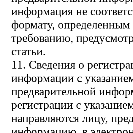
информация не соответст
формату, определенным 
требованию, предусмот
статьи.
11. Сведения о регистр
информации с указание
предварительной информ
регистрации с указанием
направляются лицу, пр
информацию, в электро