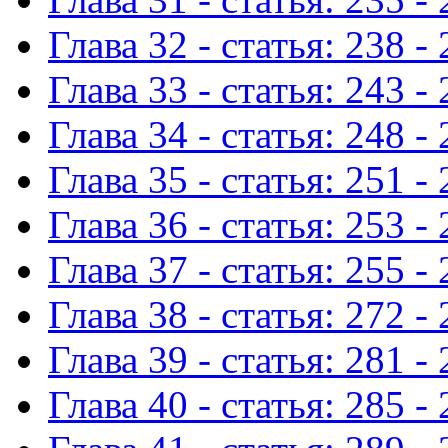
Глава 32 - статья: 238 -
Глава 33 - статья: 243 -
Глава 34 - статья: 248 -
Глава 35 - статья: 251 -
Глава 36 - статья: 253 -
Глава 37 - статья: 255 -
Глава 38 - статья: 272 -
Глава 39 - статья: 281 -
Глава 40 - статья: 285 -