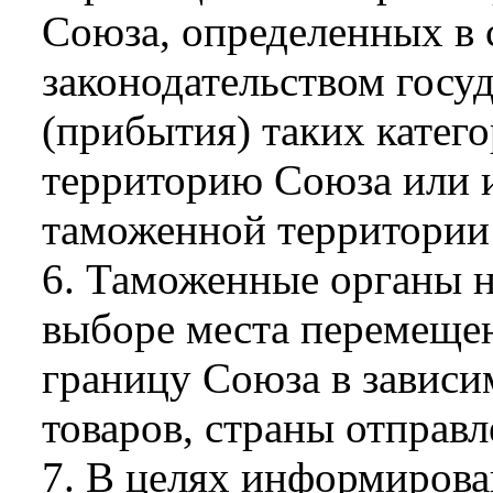
Союза, определенных в 
законодательством госуд
(прибытия) таких катег
территорию Союза или и
таможенной территории
6. Таможенные органы н
выборе места перемеще
границу Союза в зависи
товаров, страны отправл
7. В целях информирова