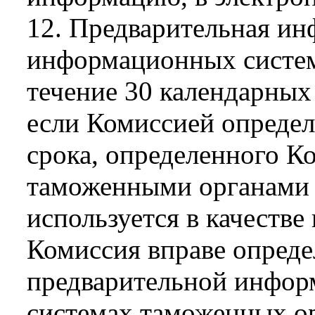
12. Предварительная ин
информационных систем
течение 30 календарных 
если Комиссией определе
срока, определенного Ко
таможенными органами 
используется в качеств
Комиссия вправе опреде
предварительной инфо
системах таможенных ор