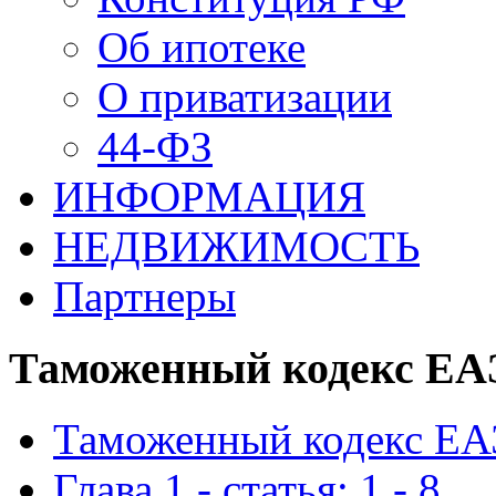
Об ипотеке
О приватизации
44-ФЗ
ИНФОРМАЦИЯ
НЕДВИЖИМОСТЬ
Партнеры
Таможенный кодекс Е
Таможенный кодекс Е
Глава 1 - статья: 1 - 8