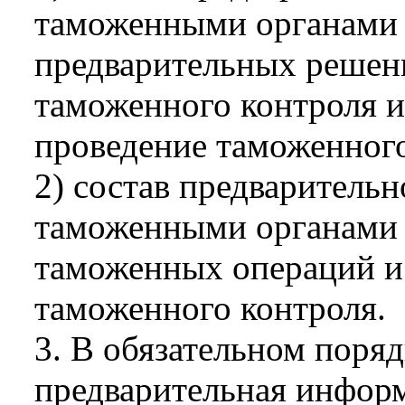
таможенными органами 
предварительных решени
таможенного контроля 
проведение таможенного
2) состав предваритель
таможенными органами 
таможенных операций и
таможенного контроля.
3. В обязательном поряд
предварительная информ