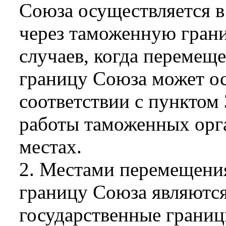
Союза осуществляется в
через таможенную гран
случаев, когда перемещ
границу Союза может ос
соответствии с пунктом 
работы таможенных орга
местах.
2. Местами перемещени
границу Союза являются
государственные границ