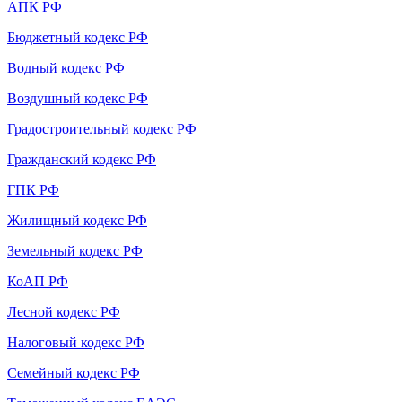
АПК РФ
Бюджетный кодекс РФ
Водный кодекс РФ
Воздушный кодекс РФ
Градостроительный кодекс РФ
Гражданский кодекс РФ
ГПК РФ
Жилищный кодекс РФ
Земельный кодекс РФ
КоАП РФ
Лесной кодекс РФ
Налоговый кодекс РФ
Семейный кодекс РФ