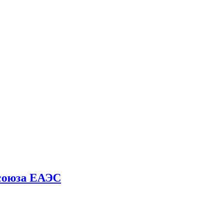
 союза ЕАЭС