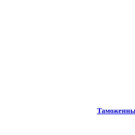
Таможенный