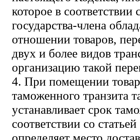
которое в соответствии 
государства-члена обла
отношении товаров, пер
двух и более видов тран
организацию такой пере
4. При помещении това
таможенного транзита 
устанавливает срок там
соответствии со статьей
определяет место достав