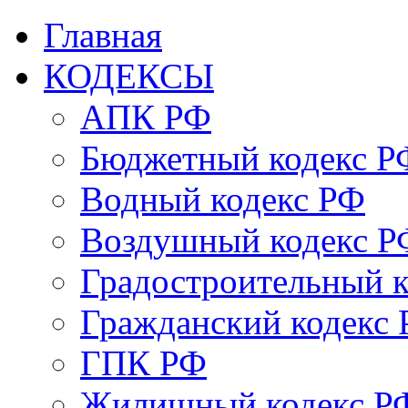
Главная
КОДЕКСЫ
АПК РФ
Бюджетный кодекс Р
Водный кодекс РФ
Воздушный кодекс Р
Градостроительный 
Гражданский кодекс
ГПК РФ
Жилищный кодекс Р