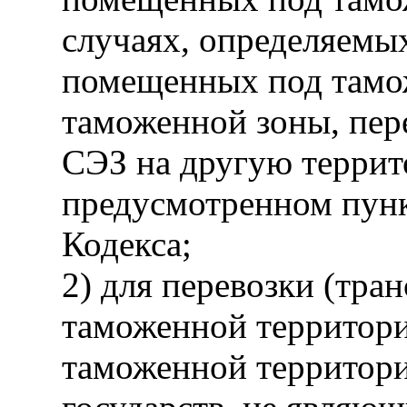
случаях, определяемы
помещенных под тамо
таможенной зоны, пер
СЭЗ на другую террит
предусмотренном пунк
Кодекса;
2) для перевозки (тра
таможенной территори
таможенной территори