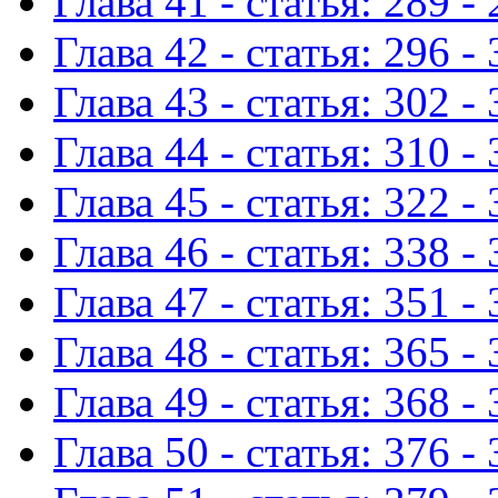
Глава 41 - статья: 289 -
Глава 42 - статья: 296 -
Глава 43 - статья: 302 -
Глава 44 - статья: 310 -
Глава 45 - статья: 322 -
Глава 46 - статья: 338 -
Глава 47 - статья: 351 -
Глава 48 - статья: 365 -
Глава 49 - статья: 368 -
Глава 50 - статья: 376 -