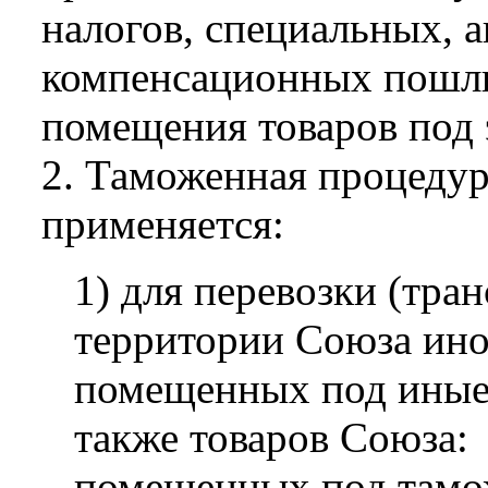
налогов, специальных, 
компенсационных пошли
помещения товаров под 
2. Таможенная процедур
применяется:
1) для перевозки (тра
территории Союза ино
помещенных под иные
также товаров Союза:
помещенных под тамо