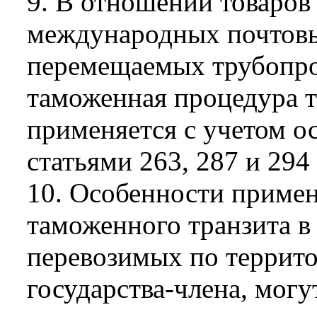
9. В отношении товаров
международных почтовы
перемещаемых трубопро
таможенная процедура 
применяется с учетом о
статьями 263, 287 и 294
10. Особенности приме
таможенного транзита в
перевозимых по террито
государства-члена, мог