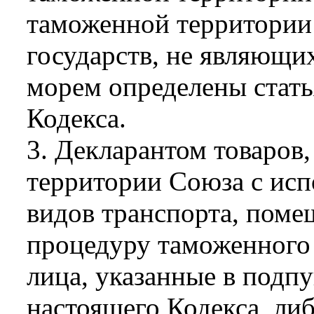
таможенной территории
государств, не являющи
морем определены стать
Кодекса.
3. Декларантом товаров
территории Союза с исп
видов транспорта, пом
процедуру таможенного 
лица, указанные в подпу
настоящего Кодекса, либ