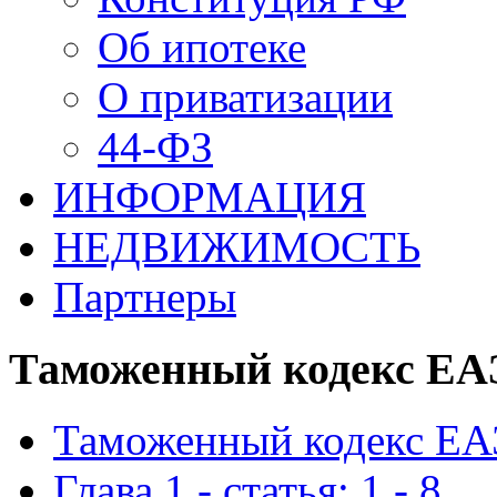
Об ипотеке
О приватизации
44-ФЗ
ИНФОРМАЦИЯ
НЕДВИЖИМОСТЬ
Партнеры
Таможенный кодекс Е
Таможенный кодекс Е
Глава 1 - статья: 1 - 8