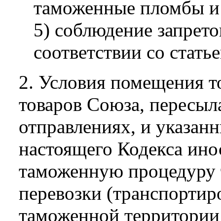
таможенные пломбы и 
5) соблюдение запрето
соответствии со стать
2. Условия помещения т
товаров Союза, пересыл
отправлениях, и указанн
настоящего Кодекса ино
таможенную процедуру 
перевозки (транспортир
таможенной территории