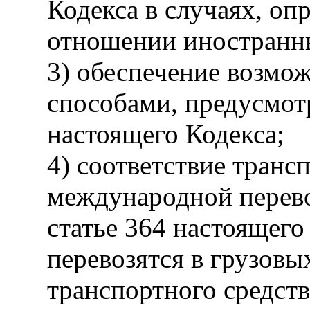
Кодекса в случаях, оп
отношении иностранны
3) обеспечение возмо
способами, предусмот
настоящего Кодекса;
4) соответствие транс
международной перево
статье 364 настоящего
перевозятся в грузовы
транспортного средств