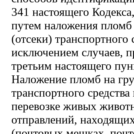
341 настоящего Кодекса
путем наложения пломб 
(отсеки) транспортного с
исключением случаев, 
третьим настоящего пун
Наложение пломб на гру
транспортного средства 
перевозке живых живот
отправлений, находящих
(почтовых мешках, почт