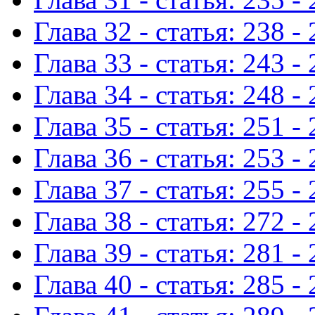
Глава 32 - статья: 238 -
Глава 33 - статья: 243 -
Глава 34 - статья: 248 -
Глава 35 - статья: 251 -
Глава 36 - статья: 253 -
Глава 37 - статья: 255 -
Глава 38 - статья: 272 -
Глава 39 - статья: 281 -
Глава 40 - статья: 285 -