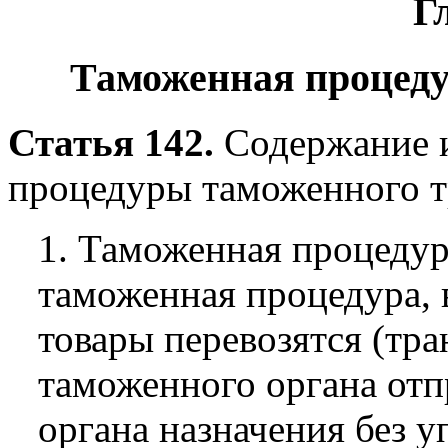
Г
Таможенная процеду
Статья 142.
Содержание 
процедуры таможенного т
1. Таможенная процедур
таможенная процедура, в
товары перевозятся (тр
таможенного органа отп
органа назначения без 