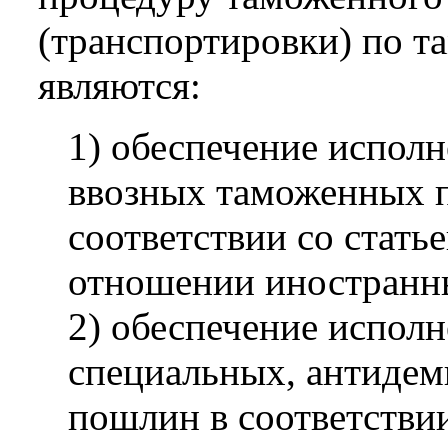
(транспортировки) по 
являются:
1) обеспечение исполн
ввозных таможенных п
соответствии со статье
отношении иностранны
2) обеспечение исполн
специальных, антиде
пошлин в соответствии