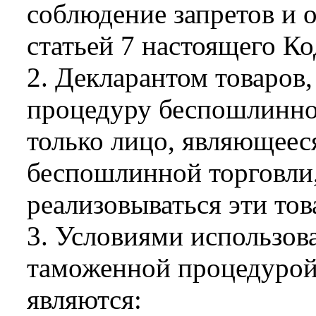
соблюдение запретов и 
статьей 7 настоящего Ко
2. Декларантом товаро
процедуру беспошлинно
только лицо, являющеес
беспошлинной торговли,
реализовываться эти тов
3. Условиями использова
таможенной процедурой
являются: