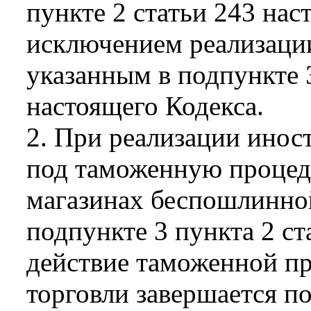
пункте 2 статьи 243 нас
исключением реализаци
указанным в подпункте 3
настоящего Кодекса.
2. При реализации ино
под таможенную процед
магазинах беспошлинной
подпункте 3 пункта 2 ст
действие таможенной п
торговли завершается 