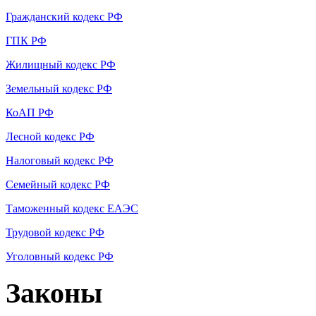
Гражданский кодекс РФ
ГПК РФ
Жилищный кодекс РФ
Земельный кодекс РФ
КоАП РФ
Лесной кодекс РФ
Налоговый кодекс РФ
Семейный кодекс РФ
Таможенный кодекс ЕАЭС
Трудовой кодекс РФ
Уголовный кодекс РФ
Законы