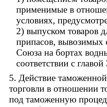
применимые в отношен
условиях, предусмотр
2) выпуском товаров д
припасов, вывозимых 
Союза на бортах водн
соответствии с главой
5. Действие таможенно
торговли в отношении 
под таможенную процед