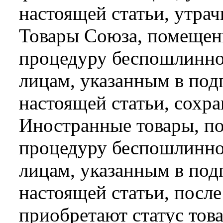
настоящей статьи, утрач
Товары Союза, помеще
процедуру беспошлинно
лицам, указанным в подп
настоящей статьи, сохра
Иностранные товары, п
процедуру беспошлинно
лицам, указанным в подп
настоящей статьи, после
приобретают статус тов