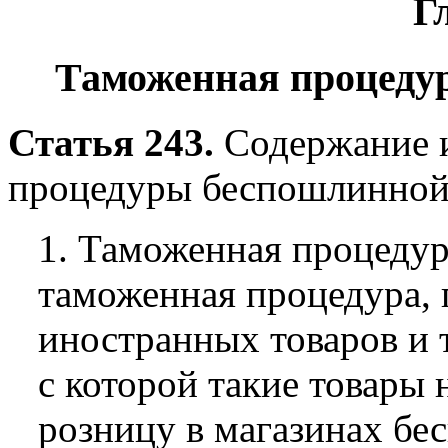
Г
Таможенная процеду
Статья 243.
Содержание 
процедуры беспошлинной
1. Таможенная процедур
таможенная процедура,
иностранных товаров и 
с которой такие товары 
розницу в магазинах бе