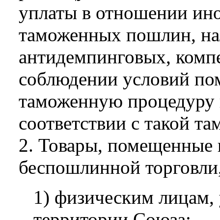
уплаты в отношении ин
таможенных пошлин, на
антидемпинговых, комп
соблюдении условий пом
таможенную процедуру и
соответствии с такой т
2. Товары, помещенные
беспошлинной торговли,
1) физическим лицам
территории Союза;