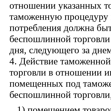
отношении указанных т
таможенную процедуру 
потребления должна быт
беспошлинной торговли 
дня, следующего за днем
4. Действие таможенно
торговли в отношении и
помещенных под тамож
беспошлинной торговли,
1) помещением товаро