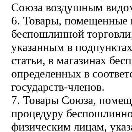
Союза воздушным видом
6. Товары, помещенные
беспошлинной торговли,
указанным в подпунктах
статьи, в магазинах бе
определенных в соответ
государств-членов.
7. Товары Союза, поме
процедуру беспошлинно
физическим лицам, указ