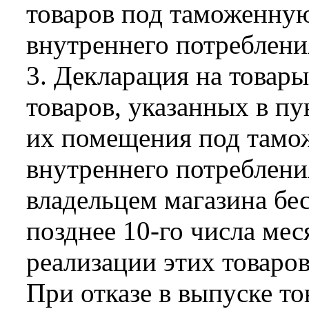
товаров под таможенну
внутреннего потреблени
3. Декларация на товар
товаров, указанных в пу
их помещения под тамо
внутреннего потреблени
владельцем магазина бе
позднее 10-го числа ме
реализации этих товаров
При отказе в выпуске то