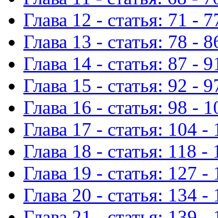
Глава 12 - статья: 71 - 7
Глава 13 - статья: 78 - 8
Глава 14 - статья: 87 - 9
Глава 15 - статья: 92 - 9
Глава 16 - статья: 98 - 1
Глава 17 - статья: 104 -
Глава 18 - статья: 118 -
Глава 19 - статья: 127 -
Глава 20 - статья: 134 -
Глава 21 - статья: 139 -