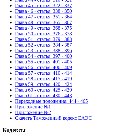
Глава 45 - статья: 322 - 337
Глава 46 - статья: 338 - 350
Глава 47 - статья: 351 - 364
Глава 48 - статья: 365 - 367
Глава 49 - статья: 368 - 375
Глава 50 - статья: 376 - 378
Глава 51 - статья: 379 - 383
Глава 52 - статья: 384 - 387
Глава 53 - статья: 388 - 396
Глава 54 - статья: 397 - 400
Глава 55 - статья: 401 - 405
Глава 56 - статья: 406 - 409
Глава 57 - статья: 410 - 414
Глава 58 - статья: 415 - 419
Глава 59 - статья: 420 - 424
Глава 60 - статья: 425 - 429
Глава 61 - статья: 430 - 443
Переходные положения: 444 - 465
Приложение №1
Приложение №2
Скачать Таможенный кодекс ЕАЭС
Кодексы