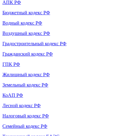
АПК РФ
Бюджетный кодекс РФ
Водный кодекс РФ
Воздушный кодекс РФ
Градостроительный кодекс РФ
Гражданский кодекс РФ
ГПК РФ
Жилищный кодекс РФ
Земельный кодекс РФ
КоАП РФ
Лесной кодекс РФ
Налоговый кодекс РФ
Семейный кодекс РФ