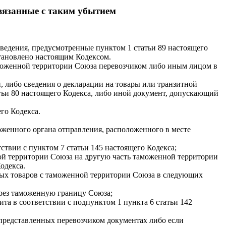
вязанные с таким убытием
ведения, предусмотренные пунктом 1 статьи 89 настоящего
становлено настоящим Кодексом.
таможенной территории Союза перевозчиком либо иным лицом в
и, либо сведения о декларации на товары или транзитной
татьи 80 настоящего Кодекса, либо иной документ, допускающий
го Кодекса.
оженного органа отправления, расположенного в месте
ствии с пунктом 7 статьи 145 настоящего Кодекса;
ой территории Союза на другую часть таможенной территории
одекса.
нных товаров с таможенной территории Союза в следующих
ерез таможенную границу Союза;
та в соответствии с подпунктом 1 пункта 6 статьи 142
в представленных перевозчиком документах либо если