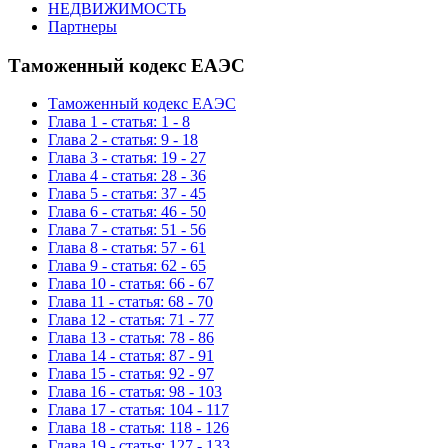
НЕДВИЖИМОСТЬ
Партнеры
Таможенный кодекс ЕАЭС
Таможенный кодекс ЕАЭС
Глава 1 - статья: 1 - 8
Глава 2 - статья: 9 - 18
Глава 3 - статья: 19 - 27
Глава 4 - статья: 28 - 36
Глава 5 - статья: 37 - 45
Глава 6 - статья: 46 - 50
Глава 7 - статья: 51 - 56
Глава 8 - статья: 57 - 61
Глава 9 - статья: 62 - 65
Глава 10 - статья: 66 - 67
Глава 11 - статья: 68 - 70
Глава 12 - статья: 71 - 77
Глава 13 - статья: 78 - 86
Глава 14 - статья: 87 - 91
Глава 15 - статья: 92 - 97
Глава 16 - статья: 98 - 103
Глава 17 - статья: 104 - 117
Глава 18 - статья: 118 - 126
Глава 19 - статья: 127 - 133