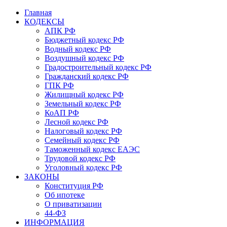
Главная
КОДЕКСЫ
АПК РФ
Бюджетный кодекс РФ
Водный кодекс РФ
Воздушный кодекс РФ
Градостроительный кодекс РФ
Гражданский кодекс РФ
ГПК РФ
Жилищный кодекс РФ
Земельный кодекс РФ
КоАП РФ
Лесной кодекс РФ
Налоговый кодекс РФ
Семейный кодекс РФ
Таможенный кодекс ЕАЭС
Трудовой кодекс РФ
Уголовный кодекс РФ
ЗАКОНЫ
Конституция РФ
Об ипотеке
О приватизации
44-ФЗ
ИНФОРМАЦИЯ