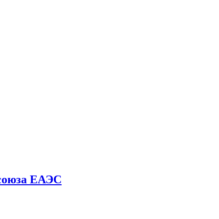
 союза ЕАЭС