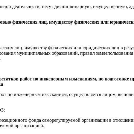
льной деятельности, несут дисциплинарную, имущественную, ад
оровью физических лиц, имуществу физических или юридичес
ческих лиц, имуществу физических или юридических лиц в резу
рования муниципальных образований, правил землепользования 
.
остатков работ по инженерным изысканиям, по подготовке пр
ва
работ по инженерным изысканиям, осуществляется лицом, выпол
ФЗ;
пенсационного фонда саморегулируемой организации в отношени
руемой организацией.