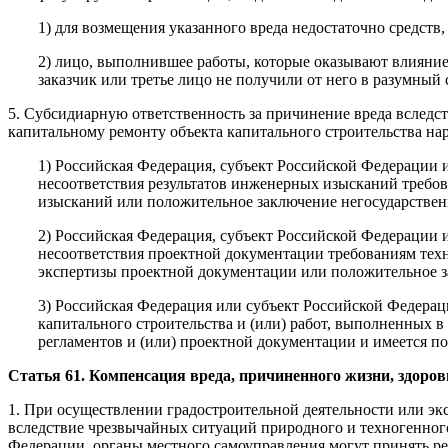
1) для возмещения указанного вреда недостаточно средств
2) лицо, выполнившее работы, которые оказывают влияние 
заказчик или третье лицо не получили от него в разумный
5. Субсидиарную ответственность за причинение вреда вследс
капитальному ремонту объекта капитального строительства нар
1) Российская Федерация, субъект Российской Федерации 
несоответствия результатов инженерных изысканий требов
изысканий или положительное заключение негосударстве
2) Российская Федерация, субъект Российской Федерации и
несоответствия проектной документации требованиям техн
экспертизы проектной документации или положительное з
3) Российская Федерация или субъект Российской Федераци
капитального строительства и (или) работ, выполненных в
регламентов и (или) проектной документации и имеется по
Статья 61. Компенсация вреда, причиненного жизни, здоро
1. При осуществлении градостроительной деятельности или эк
вследствие чрезвычайных ситуаций природного и техногенного
Федерации, органы местного самоуправления могут принять р