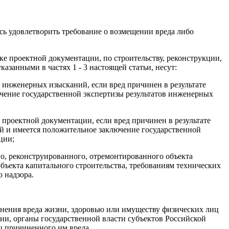
ось удовлетворить требование о возмещении вреда либо
ке проектной документации, по строительству, реконструкции,
азанными в частях 1 - 3 настоящей статьи, несут:
у инженерных изысканий, если вред причинен в результате
чение государственной экспертизы результатов инженерных
 проектной документации, если вред причинен в результате
й и имеется положительное заключение государственной
ции;
го, реконструированного, отремонтированного объекта
объекта капитального строительства, требованиям технических
 надзора.
инения вреда жизни, здоровью или имуществу физических лиц
ии, органы государственной власти субъектов Российской
ц причиненного им вреда.