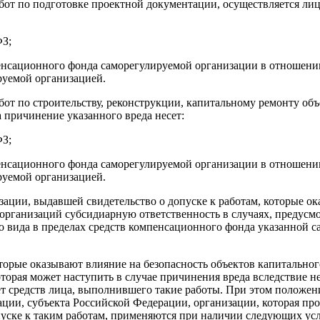
работ по подготовке проектной документации, осуществляется 
ФЗ;
пенсационного фонда саморегулируемой организации в отношени
руемой организацией.
бот по строительству, реконструкции, капитальному ремонту объ
 причинение указанного вреда несет:
ФЗ;
пенсационного фонда саморегулируемой организации в отношени
руемой организацией.
зации, выдавшей свидетельство о допуске к работам, которые о
 организаций субсидиарную ответственность в случаях, предусмо
вида в пределах средств компенсационного фонда указанной са
которые оказывают влияние на безопасность объектов капитально
торая может наступить в случае причинения вреда вследствие не
чет средств лица, выполнившего такие работы. При этом положен
ции, субъекта Российской Федерации, организации, которая пр
пуске к таким работам, применяются при наличии следующих ус