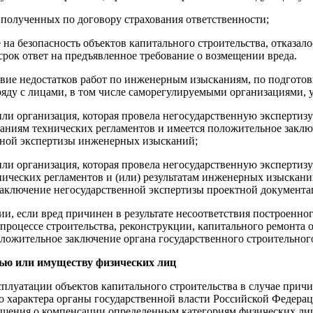
, полученных по договору страхования ответственности;
на безопасность объектов капитального строительства, отказал
 срок ответ на предъявленное требование о возмещении вреда.
твие недостатков работ по инженерным изысканиям, по подготов
яду с лицами, в том числе саморегулируемыми организациями, ук
или организация, которая провела негосударственную экспертиз
аниям технических регламентов и имеется положительное заклю
нной экспертизы инженерных изысканий;
ли организация, которая провела негосударственную экспертизу
ических регламентов и (или) результатам инженерных изыскани
аключение негосударственной экспертизы проектной документа
и, если вред причинен в результате несоответствия построенно
 процессе строительства, реконструкции, капитального ремонта 
ложительное заключение органа государственного строительного
вью или имуществу физических лиц
сплуатации объектов капитального строительства в случае прич
 характера органы государственной власти Российской Федерац
ешения о компенсации определенным категориям физических ли