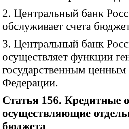
2. Центральный банк Рос
обслуживает счета бюджет
3. Центральный банк Рос
осуществляет функции ген
государственным ценным 
Федерации.
Статья 156. Кредитные 
осуществляющие отдельн
бюджета