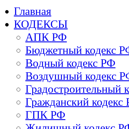
Главная
КОДЕКСЫ
АПК РФ
Бюджетный кодекс Р
Водный кодекс РФ
Воздушный кодекс Р
Градостроительный 
Гражданский кодекс
ГПК РФ
Жилищный кодекс Р