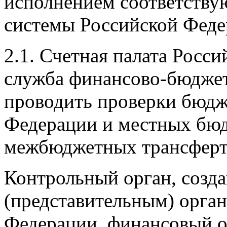
исполнением соответств
системы Российской Феде
2.1. Счетная палата Росс
служба финансово-бюджет
проводить проверки бюдж
Федерации и местных бюд
межбюджетных трансферто
Контрольный орган, созд
(представительным) орган
Федерации, финансовый о