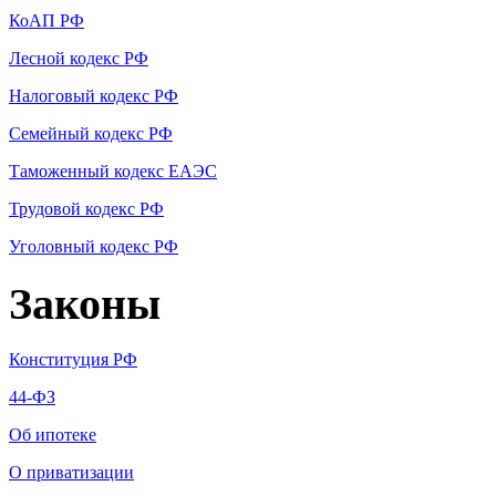
КоАП РФ
Лесной кодекс РФ
Налоговый кодекс РФ
Семейный кодекс РФ
Таможенный кодекс ЕАЭС
Трудовой кодекс РФ
Уголовный кодекс РФ
Законы
Конституция РФ
44-ФЗ
Об ипотеке
О приватизации