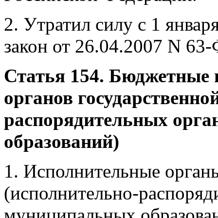
2. Утратил силу с 1 январ
закон от 26.04.2007 N 63-
Статья 154. Бюджетные
органов государственной
распорядительных орга
образований)
1. Исполнительные органы
(исполнительно-распоряд
муниципальных образован