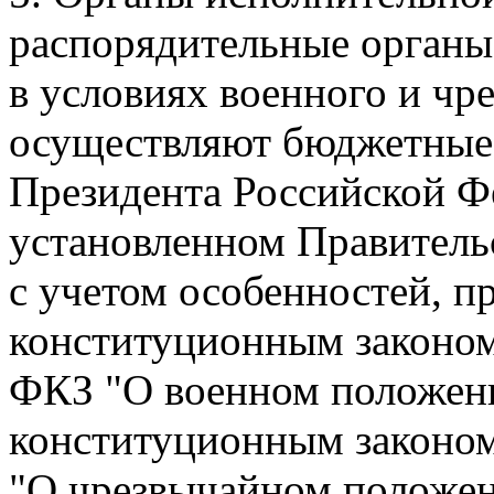
распорядительные органы
в условиях военного и ч
осуществляют бюджетные
Президента Российской Ф
установленном Правитель
с учетом особенностей, 
конституционным законом 
ФКЗ "О военном положен
конституционным законом
"О чрезвычайном положен