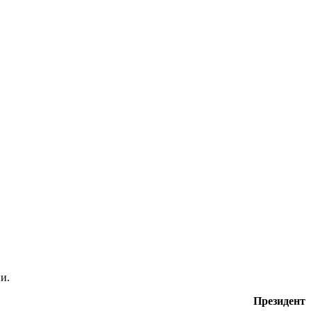
и.
Президент