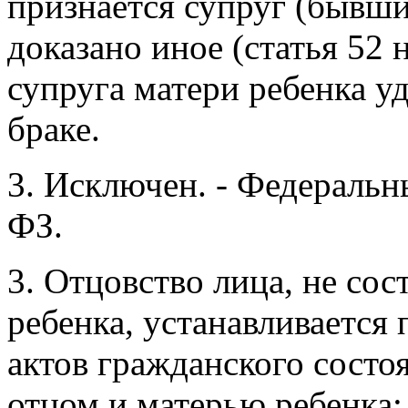
признается супруг (бывши
доказано иное (статья 52 
супруга матери ребенка у
браке.
3. Исключен. - Федеральн
ФЗ.
3. Отцовство лица, не сос
ребенка, устанавливается 
актов гражданского состо
отцом и матерью ребенка; 