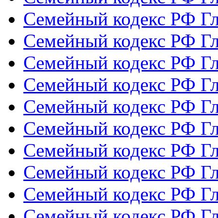
Семейный кодекс РФ Гл
Семейный кодекс РФ Гл
Семейный кодекс РФ Гл
Семейный кодекс РФ Гл
Семейный кодекс РФ Гл
Семейный кодекс РФ Гл
Семейный кодекс РФ Гл
Семейный кодекс РФ Гл
Семейный кодекс РФ Гл
Семейный кодекс РФ Гл