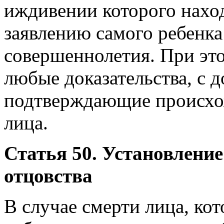
иждивении которого наход
заявлению самого ребенк
совершеннолетия. При эт
любые доказательства, с 
подтверждающие происхож
лица.
Статья 50. Установлени
отцовства
В случае смерти лица, ко