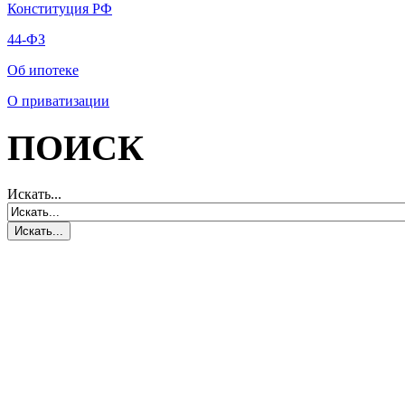
Конституция РФ
44-ФЗ
Об ипотеке
О приватизации
ПОИСК
Искать...