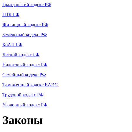
Гражданский кодекс РФ
ГПК РФ
Жилищный кодекс РФ
Земельный кодекс РФ
КоАП РФ
Лесной кодекс РФ
Налоговый кодекс РФ
Семейный кодекс РФ
Таможенный кодекс ЕАЭС
Трудовой кодекс РФ
Уголовный кодекс РФ
Законы