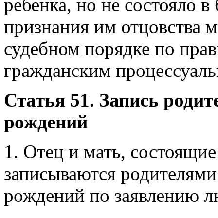
ребенка, но не состояло в
признания им отцовства м
судебном порядке по пра
гражданским процессуаль
Статья 51. Запись родит
рождений
1. Отец и мать, состоящие
записываются родителями 
рождений по заявлению л