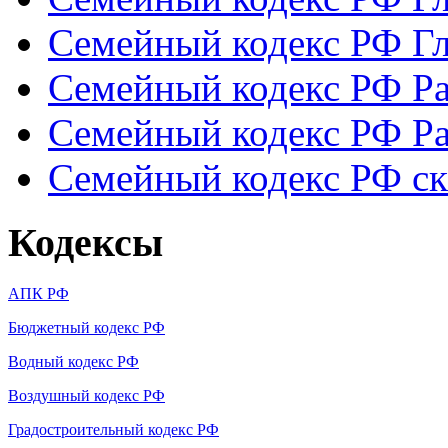
Семейный кодекс РФ Гл
Семейный кодекс РФ Ра
Семейный кодекс РФ Ра
Семейный кодекс РФ ск
Кодексы
АПК РФ
Бюджетный кодекс РФ
Водный кодекс РФ
Воздушный кодекс РФ
Градостроительный кодекс РФ