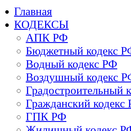
Главная
КОДЕКСЫ
АПК РФ
Бюджетный кодекс Р
Водный кодекс РФ
Воздушный кодекс Р
Градостроительный 
Гражданский кодекс
ГПК РФ
Жилищный кодекс Р