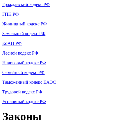
Гражданский кодекс РФ
ГПК РФ
Жилищный кодекс РФ
Земельный кодекс РФ
КоАП РФ
Лесной кодекс РФ
Налоговый кодекс РФ
Семейный кодекс РФ
Таможенный кодекс ЕАЭС
Трудовой кодекс РФ
Уголовный кодекс РФ
Законы