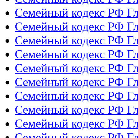
Семейный кодекс РФ Гл
Семейный кодекс РФ Гл
Семейный кодекс РФ Гл
Семейный кодекс РФ Гл
Семейный кодекс РФ Гл
Семейный кодекс РФ Гл
Семейный кодекс РФ Гл
Семейный кодекс РФ Гл
Семейный кодекс РФ Гл
Семейный кодекс РФ Гл