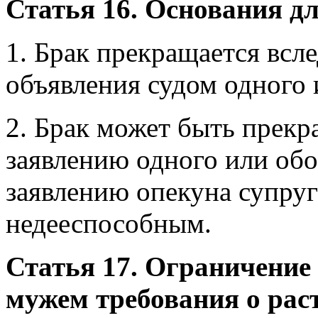
Статья 16. Основания д
1. Брак прекращается всл
объявления судом одного 
2. Брак может быть прекр
заявлению одного или обо
заявлению опекуна супруг
недееспособным.
Статья 17. Ограничение
мужем требования о рас