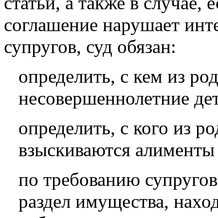
статьи, а также в случае, 
соглашение нарушает инте
супругов, суд обязан:
определить, с кем из ро
несовершеннолетние дет
определить, с кого из р
взыскиваются алименты 
по требованию супругов
раздел имущества, нахо