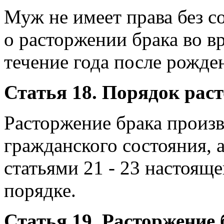
Муж не имеет права без с
о расторжении брака во в
течение года после рожде
Статья 18. Порядок рас
Расторжение брака произв
гражданского состояния, 
статьями 21 - 23 настояще
порядке.
Статья 19. Расторжение 