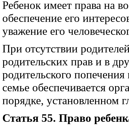
Ребенок имеет права на в
обеспечение его интересов
уважение его человеческо
При отсутствии родителе
родительских прав и в др
родительского попечения 
семье обеспечивается орг
порядке, установленном г
Статья 55. Право ребенк