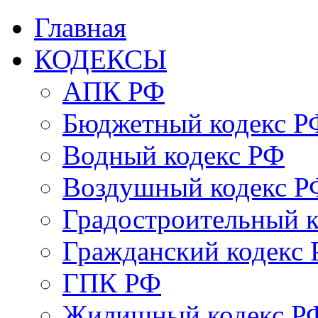
Главная
КОДЕКСЫ
АПК РФ
Бюджетный кодекс Р
Водный кодекс РФ
Воздушный кодекс Р
Градостроительный 
Гражданский кодекс
ГПК РФ
Жилищный кодекс Р