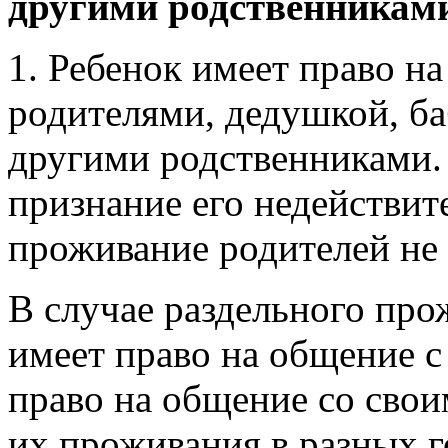
другими родственникам
1. Ребенок имеет право н
родителями, дедушкой, ба
другими родственниками. 
признание его недействит
проживание родителей не 
В случае раздельного про
имеет право на общение с
право на общение со свои
их проживания в разных г