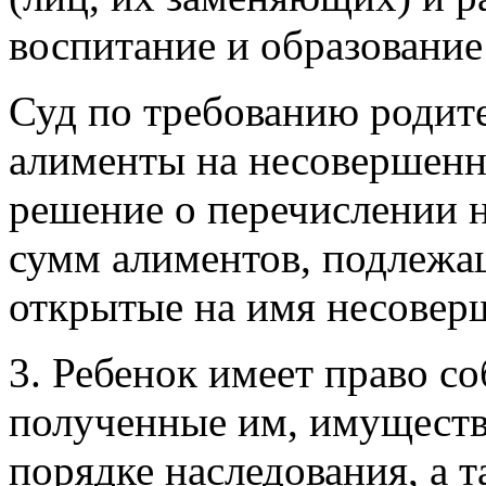
воспитание и образование
Суд по требованию родите
алименты на несовершенн
решение о перечислении н
сумм алиментов, подлежащ
открытые на имя несоверш
3. Ребенок имеет право с
полученные им, имущество
порядке наследования, а 