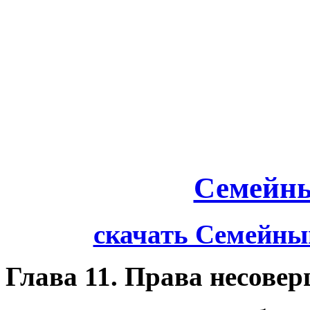
Семейны
скачать Семейны
Глава 11. Права несове