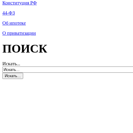
Конституция РФ
44-ФЗ
Об ипотеке
О приватизации
ПОИСК
Искать...