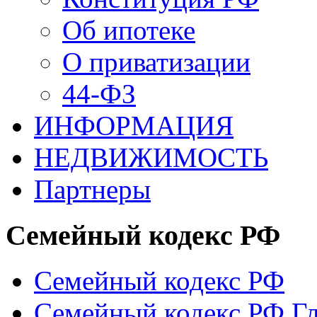
Об ипотеке
О приватизации
44-ФЗ
ИНФОРМАЦИЯ
НЕДВИЖИМОСТЬ
Партнеры
Семейный кодекс РФ
Семейный кодекс РФ
Семейный кодекс РФ Гл