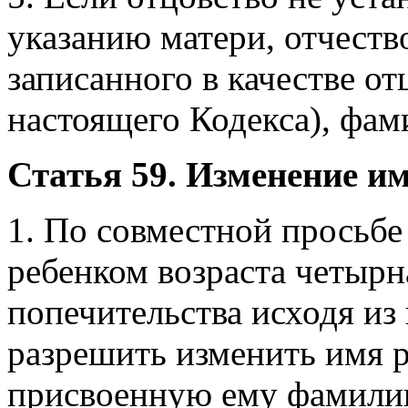
указанию матери, отчеств
записанного в качестве от
настоящего Кодекса), фам
Статья 59. Изменение и
1. По совместной просьбе
ребенком возраста четырн
попечительства исходя из
разрешить изменить имя р
присвоенную ему фамили