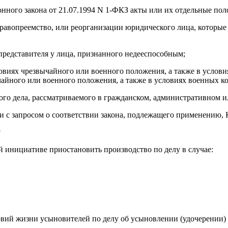
ионного закона от 21.07.1994 N 1-ФКЗ акты или их отдельные п
равопреемство, или реорганизации юридического лица, которые 
представителя у лица, признанного недееспособным;
ловиях чрезвычайного или военного положения, а также в услов
чайного или военного положения, а также в условиях военных к
ого дела, рассматриваемого в гражданском, административном и
 с запросом о соответствии закона, подлежащего применению,
у
й инициативе приостановить производство по делу в случае:
овий жизни усыновителей по делу об усыновлении (удочерении)