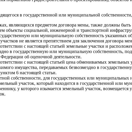
одящегося в государственной или муниципальной собственности,
тках, являющихся предметом договора мены, также должны быть
нем объекты социальной, инженерной и транспортной инфраструк
осударственную или муниципальную собственность указанных об
участков не является препятствием для заключения договора ме
оответствии с настоящей статьей земельные участки и располо
здно в государственную или муниципальную собственность, под
й Федерации об оценочной деятельности.
оответствии с настоящей статьей цена обмениваемых земельных 
имого имущества, передаваемых безвозмездно в государственн
унктом 6 настоящей статьи.
астной собственности, для государственных или муниципальных н
емельный участок, который находится в государственной или м
веннику, у которого изымается земельный участок, возмещается 
ок.