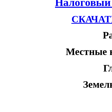
Налоговый 
СКАЧАТЬ
Р
Местные 
Г
Земел