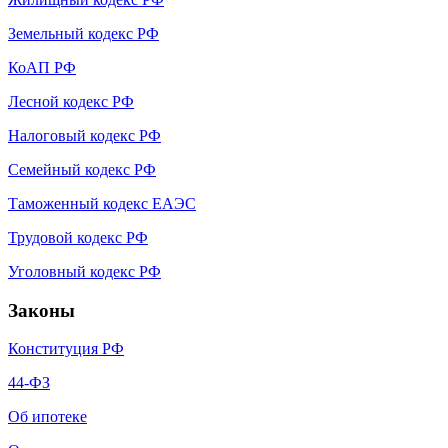
Земельный кодекс РФ
КоАП РФ
Лесной кодекс РФ
Налоговый кодекс РФ
Семейный кодекс РФ
Таможенный кодекс ЕАЭС
Трудовой кодекс РФ
Уголовный кодекс РФ
Законы
Конституция РФ
44-ФЗ
Об ипотеке