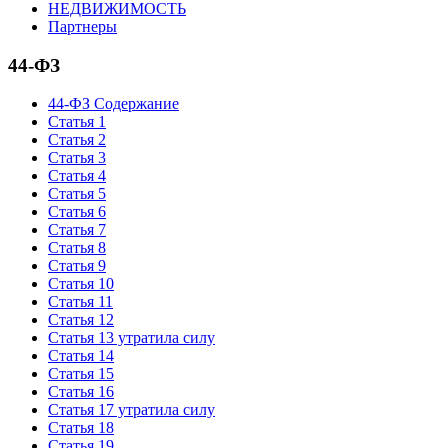
НЕДВИЖИМОСТЬ
Партнеры
44-ФЗ
44-ФЗ Содержание
Статья 1
Статья 2
Статья 3
Статья 4
Статья 5
Статья 6
Статья 7
Статья 8
Статья 9
Статья 10
Статья 11
Статья 12
Статья 13 утратила силу
Статья 14
Статья 15
Статья 16
Статья 17 утратила силу
Статья 18
Статья 19