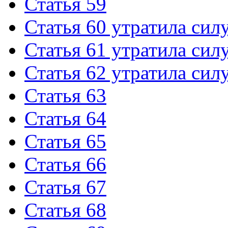
Статья 59
Статья 60 утратила сил
Статья 61 утратила сил
Статья 62 утратила сил
Статья 63
Статья 64
Статья 65
Статья 66
Статья 67
Статья 68