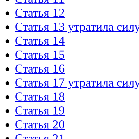
Статья 12
Статья 13 утратила сил
Статья 14
Статья 15
Статья 16
Статья 17 утратила сил
Статья 18
Статья 19
Статья 20
Статья 21