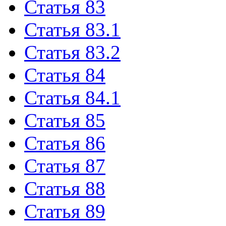
Статья 83
Статья 83.1
Статья 83.2
Статья 84
Статья 84.1
Статья 85
Статья 86
Статья 87
Статья 88
Статья 89