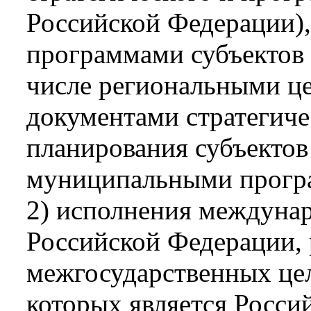
Российской Федерации)
программами субъектов 
числе региональными ц
документами стратегиче
планирования субъектов
муниципальными прогр
2) исполнения междунар
Российской Федерации, 
межгосударственных це
которых является Россий