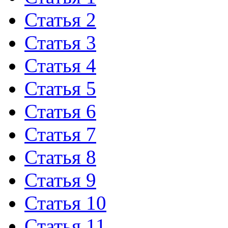
Статья 2
Статья 3
Статья 4
Статья 5
Статья 6
Статья 7
Статья 8
Статья 9
Статья 10
Статья 11