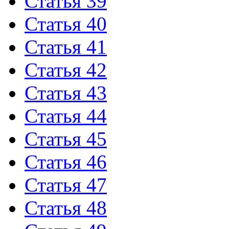
Статья 39
Статья 40
Статья 41
Статья 42
Статья 43
Статья 44
Статья 45
Статья 46
Статья 47
Статья 48