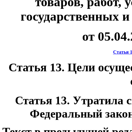
товаров, работ, 
государственных 
от 05.04
Статья 
Статья 13. Цели осуще
Статья 13. Утратила си
Федеральный закон 
Текст в предыдущей ред