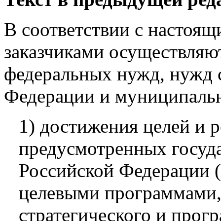
В соответствии с настоя
заказчиками осуществляют
федеральных нужд, нужд 
Федерации и муниципальн
1) достижения целей и 
предусмотренных госуд
Российской Федерации (
целевыми программами
стратегического и прог