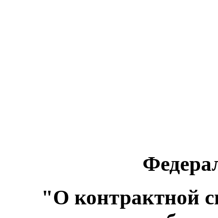
Федера
"О контрактной си