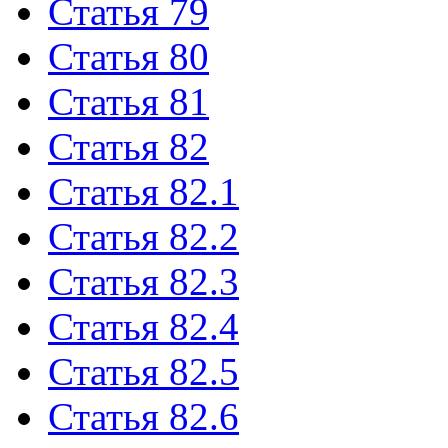
Статья 79
Статья 80
Статья 81
Статья 82
Статья 82.1
Статья 82.2
Статья 82.3
Статья 82.4
Статья 82.5
Статья 82.6