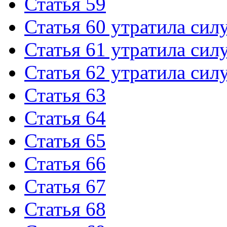
Статья 59
Статья 60 утратила сил
Статья 61 утратила сил
Статья 62 утратила сил
Статья 63
Статья 64
Статья 65
Статья 66
Статья 67
Статья 68