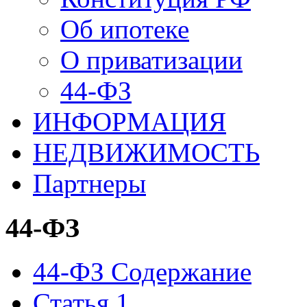
Об ипотеке
О приватизации
44-ФЗ
ИНФОРМАЦИЯ
НЕДВИЖИМОСТЬ
Партнеры
44-ФЗ
44-ФЗ Содержание
Статья 1