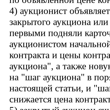
4) аукционист объявляе
закрытого аукциона или 
первыми подняли карточ
аукционистом начально
контракта и цены контр
аукциона", а также нов
на "шаг аукциона" в пор
настоящей статьи, и "ша
снижается цена контракт