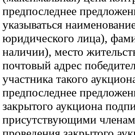
предпоследнее предложени
указываться наименование
юридического лица), фами
наличии), место жительств
почтовый адрес победител
участника такого аукцион
предпоследнее предложени
закрытого аукциона подпи
присутствующими членами
проведения закрытого аук