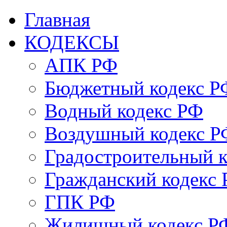
Главная
КОДЕКСЫ
АПК РФ
Бюджетный кодекс Р
Водный кодекс РФ
Воздушный кодекс Р
Градостроительный 
Гражданский кодекс
ГПК РФ
Жилищный кодекс Р