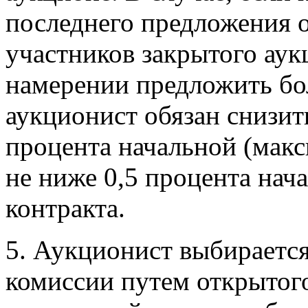
последнего предложения о
участников закрытого аук
намерении предложить бол
аукционист обязан снизит
процента начальной (макс
не ниже 0,5 процента нач
контракта.
5. Аукционист выбирается
комиссии путем открытог