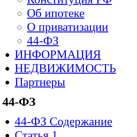
Об ипотеке
О приватизации
44-ФЗ
ИНФОРМАЦИЯ
НЕДВИЖИМОСТЬ
Партнеры
44-ФЗ
44-ФЗ Содержание
Статья 1