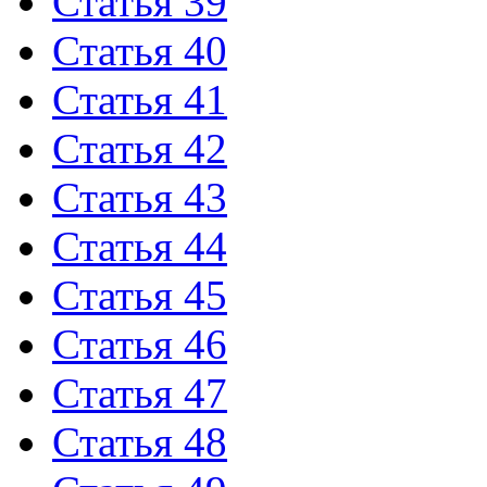
Статья 39
Статья 40
Статья 41
Статья 42
Статья 43
Статья 44
Статья 45
Статья 46
Статья 47
Статья 48