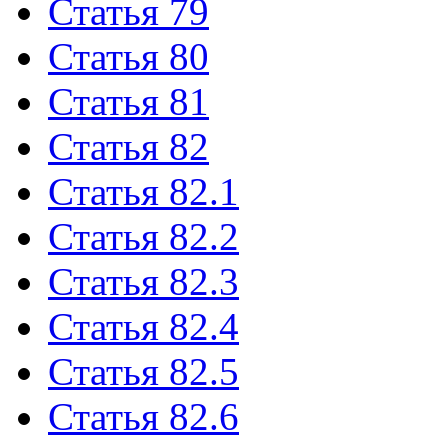
Статья 79
Статья 80
Статья 81
Статья 82
Статья 82.1
Статья 82.2
Статья 82.3
Статья 82.4
Статья 82.5
Статья 82.6