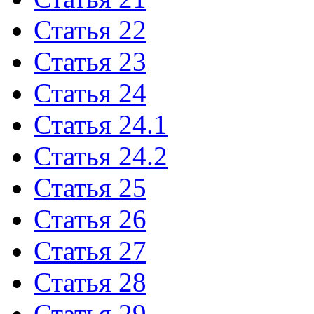
Статья 22
Статья 23
Статья 24
Статья 24.1
Статья 24.2
Статья 25
Статья 26
Статья 27
Статья 28
Статья 29