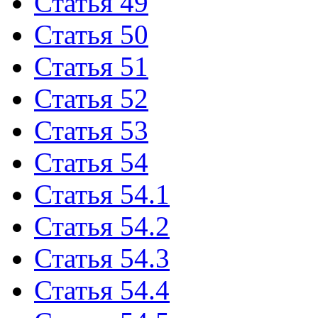
Статья 49
Статья 50
Статья 51
Статья 52
Статья 53
Статья 54
Статья 54.1
Статья 54.2
Статья 54.3
Статья 54.4