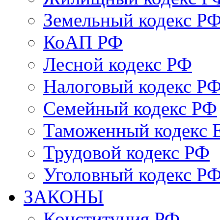
Земельный кодекс Р
КоАП РФ
Лесной кодекс РФ
Налоговый кодекс Р
Семейный кодекс РФ
Таможенный кодекс
Трудовой кодекс РФ
Уголовный кодекс Р
ЗАКОНЫ
Конституция РФ