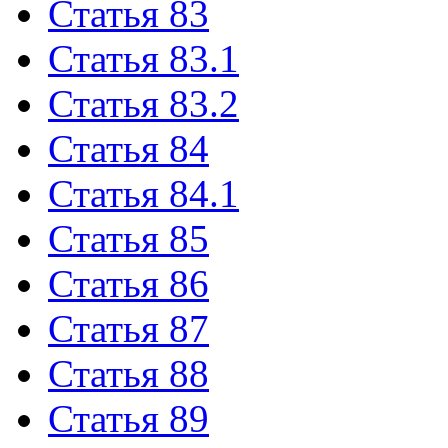
Статья 83
Статья 83.1
Статья 83.2
Статья 84
Статья 84.1
Статья 85
Статья 86
Статья 87
Статья 88
Статья 89