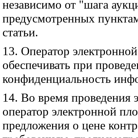
независимо от "шага аукц
предусмотренных пунктами
статьи.
13. Оператор электронно
обеспечивать при проведе
конфиденциальность инфо
14. Во время проведения 
оператор электронной пл
предложения о цене контр