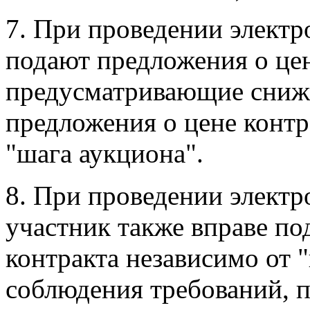
7. При проведении электр
подают предложения о цен
предусматривающие сниж
предложения о цене контр
"шага аукциона".
8. При проведении электр
участник также вправе по
контракта независимо от 
соблюдения требований, 