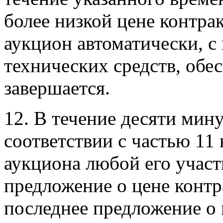
более низкой цене контрак
аукцион автоматически, 
технических средств, обе
завершается.
12. В течение десяти мин
соответствии с частью 11
аукциона любой его участ
предложение о цене контр
последнее предложение о