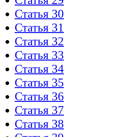
Статья 30
Статья 31
Статья 32
Статья 33
Статья 34
Статья 35
Статья 36
Статья 37
Статья 38