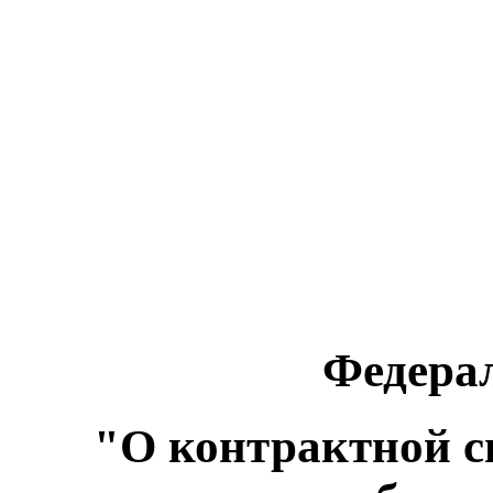
Федера
"О контрактной си