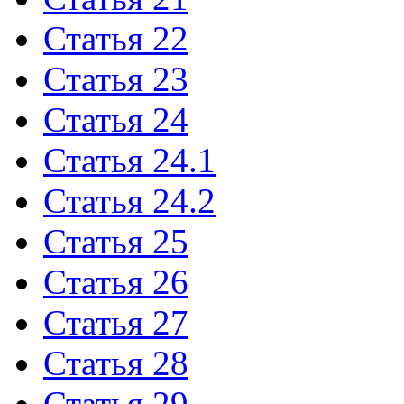
Статья 22
Статья 23
Статья 24
Статья 24.1
Статья 24.2
Статья 25
Статья 26
Статья 27
Статья 28
Статья 29