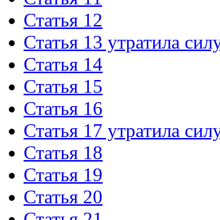
Статья 12
Статья 13 утратила сил
Статья 14
Статья 15
Статья 16
Статья 17 утратила сил
Статья 18
Статья 19
Статья 20
Статья 21