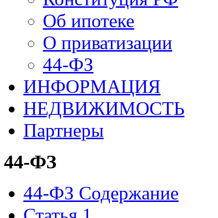
Об ипотеке
О приватизации
44-ФЗ
ИНФОРМАЦИЯ
НЕДВИЖИМОСТЬ
Партнеры
44-ФЗ
44-ФЗ Содержание
Статья 1