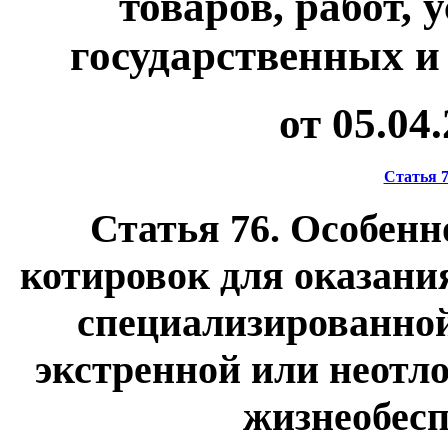
товаров, работ, 
государственных 
от 05.04
Статья 
Статья 76. Особенн
котировок для оказания
специализированно
экстренной или неотл
жизнеобес