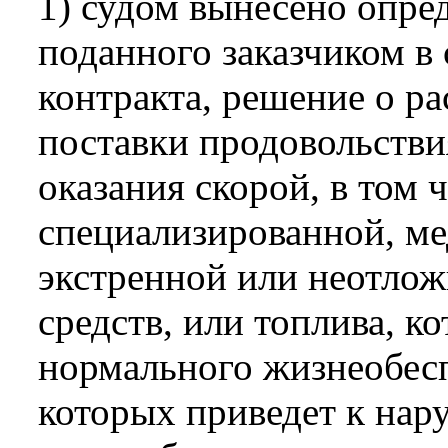
1) судом вынесено опре
поданного заказчиком в
контракта, решение о р
поставки продовольстви
оказания скорой, в том 
специализированной, м
экстренной или неотлож
средств, или топлива, 
нормального жизнеобесп
которых приведет к на