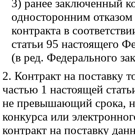
3) ранее заключенный ко
односторонним отказом 
контракта в соответстви
статьи 95 настоящего Фе
(в ред. Федерального за
2. Контракт на поставку 
частью 1 настоящей статьи
не превышающий срока, н
конкурса или электронног
контракт на поставку дан