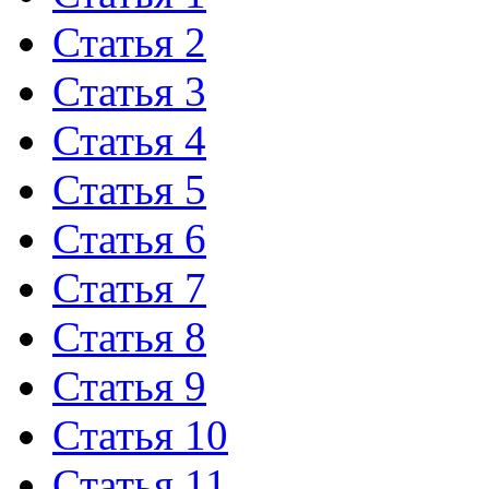
Статья 2
Статья 3
Статья 4
Статья 5
Статья 6
Статья 7
Статья 8
Статья 9
Статья 10
Статья 11