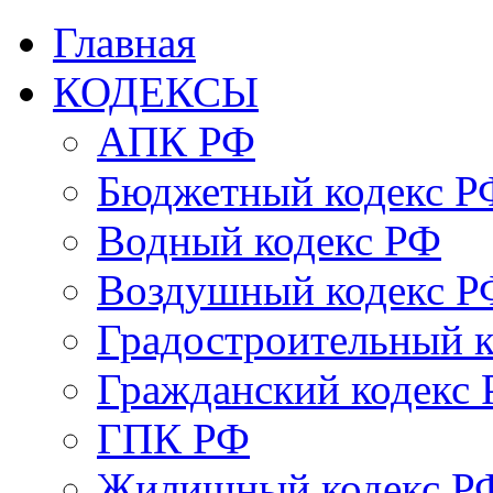
Главная
КОДЕКСЫ
АПК РФ
Бюджетный кодекс Р
Водный кодекс РФ
Воздушный кодекс Р
Градостроительный 
Гражданский кодекс
ГПК РФ
Жилищный кодекс Р