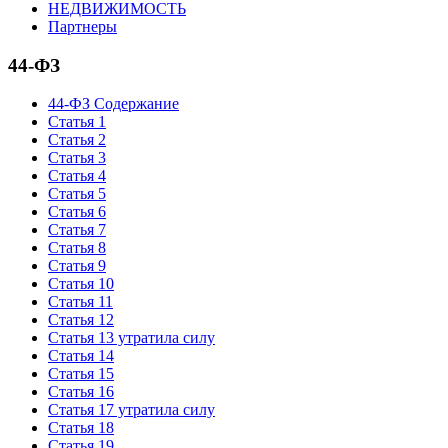
НЕДВИЖИМОСТЬ
Партнеры
44-ФЗ
44-ФЗ Содержание
Статья 1
Статья 2
Статья 3
Статья 4
Статья 5
Статья 6
Статья 7
Статья 8
Статья 9
Статья 10
Статья 11
Статья 12
Статья 13 утратила силу
Статья 14
Статья 15
Статья 16
Статья 17 утратила силу
Статья 18
Статья 19