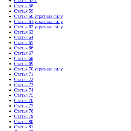
Статья 57.1
Статья 58
Статья 59
Статья 60 утратила силу
Статья 61 утратила силу
Статья 62 утратила силу
Статья 63
Статья 64
Статья 65
Статья 66
Статья 67
Статья 68
Статья 69
Статья 70 утратила силу
Статья 71
Статья 72
Статья 73
Статья 74
Статья 75
Статья 76
Статья 77
Статья 78
Статья 79
Статья 80
Статья 81