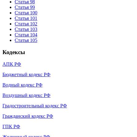
Статья 98
Статья 99
Статья 100
Статья 101
Статья 102
Статья 103
Статья 104
Статья 105
Кодексы
АПК РФ
Бюджетный кодекс РФ
Водный кодекс РФ
Воздушный кодекс РФ
Градостроительный кодекс РФ
Гражданский кодекс РФ
ГПК РФ
Жилищный кодекс РФ