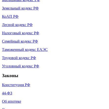
Земельный кодекс РФ
КоАП РФ
Лесной кодекс РФ
Налоговый кодекс РФ
Семейный кодекс РФ
Таможенный кодекс ЕАЭС
Трудовой кодекс РФ
Уголовный кодекс РФ
Законы
Конституция РФ
44-ФЗ
Об ипотеке