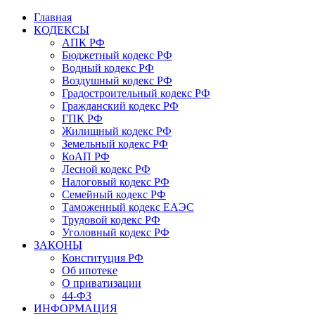
Главная
КОДЕКСЫ
АПК РФ
Бюджетный кодекс РФ
Водный кодекс РФ
Воздушный кодекс РФ
Градостроительный кодекс РФ
Гражданский кодекс РФ
ГПК РФ
Жилищный кодекс РФ
Земельный кодекс РФ
КоАП РФ
Лесной кодекс РФ
Налоговый кодекс РФ
Семейный кодекс РФ
Таможенный кодекс ЕАЭС
Трудовой кодекс РФ
Уголовный кодекс РФ
ЗАКОНЫ
Конституция РФ
Об ипотеке
О приватизации
44-ФЗ
ИНФОРМАЦИЯ