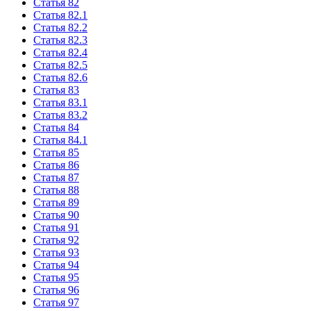
Статья 82
Статья 82.1
Статья 82.2
Статья 82.3
Статья 82.4
Статья 82.5
Статья 82.6
Статья 83
Статья 83.1
Статья 83.2
Статья 84
Статья 84.1
Статья 85
Статья 86
Статья 87
Статья 88
Статья 89
Статья 90
Статья 91
Статья 92
Статья 93
Статья 94
Статья 95
Статья 96
Статья 97