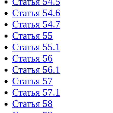
Статья 54.5
Статья 54.6
Статья 54.7
Статья 55
Статья 55.1
Статья 56
Статья 56.1
Статья 57
Статья 57.1
Статья 58