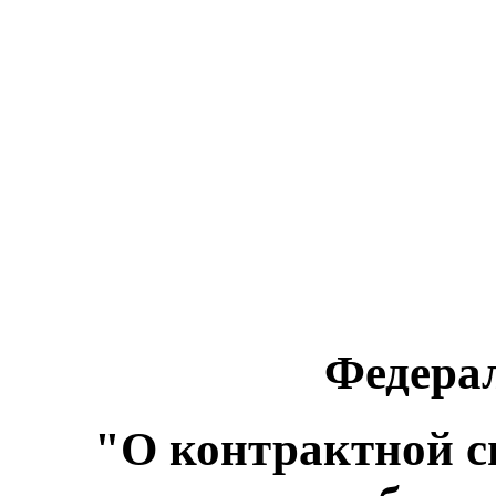
Федера
"О контрактной си