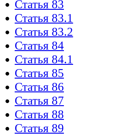
Статья 83
Статья 83.1
Статья 83.2
Статья 84
Статья 84.1
Статья 85
Статья 86
Статья 87
Статья 88
Статья 89