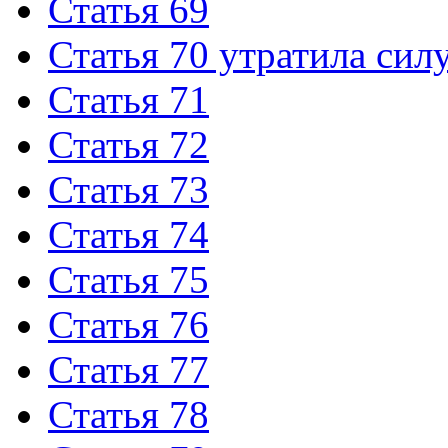
Статья 69
Статья 70 утратила сил
Статья 71
Статья 72
Статья 73
Статья 74
Статья 75
Статья 76
Статья 77
Статья 78