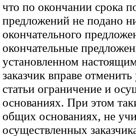
что по окончании срока п
предложений не подано ни
окончательного предложен
окончательные предложен
установленном настоящим
заказчик вправе отменить 
статьи ограничение и осу
основаниях. При этом так
общих основаниях, не учи
осуществленных заказчика