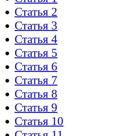
Статья 2
Статья 3
Статья 4
Статья 5
Статья 6
Статья 7
Статья 8
Статья 9
Статья 10
Статья 11