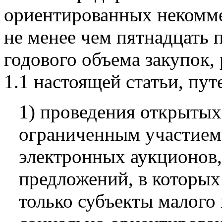
ориентированных некомме
не менее чем пятнадцать 
годового объема закупок,
1.1 настоящей статьи, пут
1) проведения открытых
ограниченным участием,
электронных аукционов,
предложений, в которых
только субъекты малого