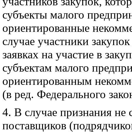
участников закупок, кото
субъекты малого предприн
ориентированные некомме
случае участники закупок
заявках на участие в зак
субъектам малого предпр
ориентированным некомм
(в ред. Федерального зако
4. В случае признания не
поставщиков (подрядчиков,