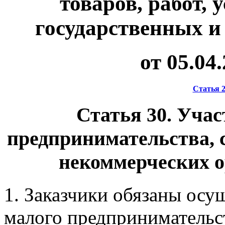
товаров, работ, 
государственных 
от 05.04
Статья 
Статья 30. Учас
предпринимательства,
некоммерческих о
1. Заказчики обязаны осу
малого предпринимательс