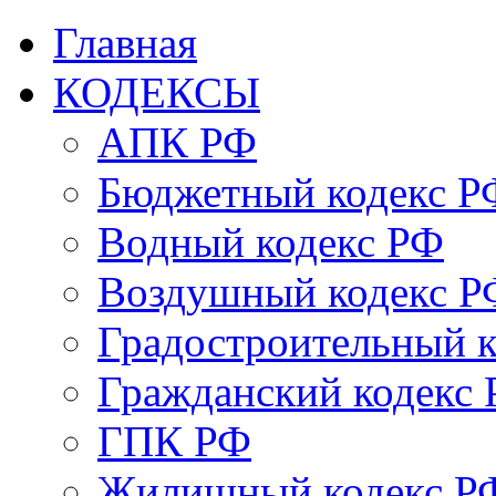
Главная
КОДЕКСЫ
АПК РФ
Бюджетный кодекс Р
Водный кодекс РФ
Воздушный кодекс Р
Градостроительный 
Гражданский кодекс
ГПК РФ
Жилищный кодекс Р