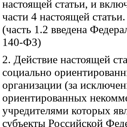
настоящей статьи, и включ
части 4 настоящей статьи.
(часть 1.2 введена Федер
140-ФЗ)
2. Действие настоящей ст
социально ориентированн
организации (за исключе
ориентированных некомме
учредителями которых яв
субъекты Российской Фед