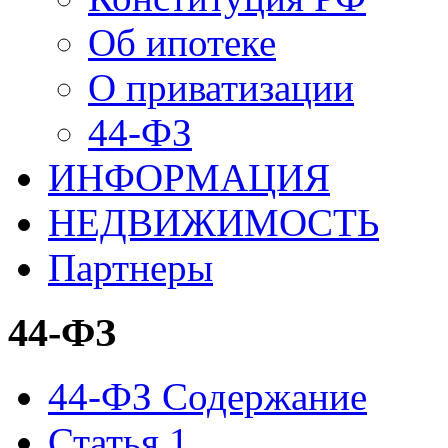
Об ипотеке
О приватизации
44-ФЗ
ИНФОРМАЦИЯ
НЕДВИЖИМОСТЬ
Партнеры
44-ФЗ
44-ФЗ Содержание
Статья 1