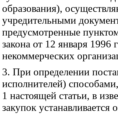
образования), осуществля
учредительными документ
предусмотренные пунктом
закона от 12 января 1996 
некоммерческих организа
3. При определении поста
исполнителей) способами,
1 настоящей статьи, в из
закупок устанавливается 