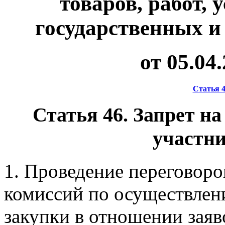
товаров, работ, 
государственных 
от 05.04
Статья 
Статья 46. Запрет на
участн
1. Проведение переговоро
комиссий по осуществлен
закупки в отношении заяв