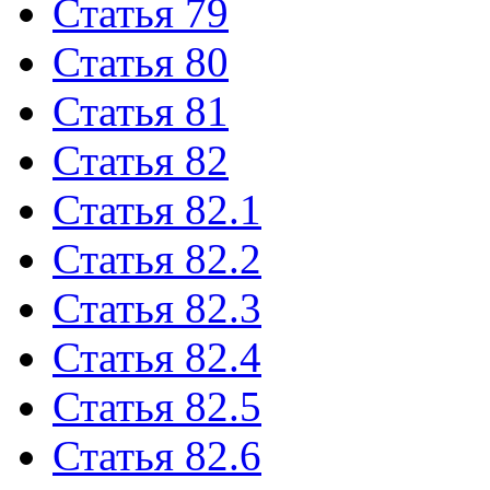
Статья 79
Статья 80
Статья 81
Статья 82
Статья 82.1
Статья 82.2
Статья 82.3
Статья 82.4
Статья 82.5
Статья 82.6