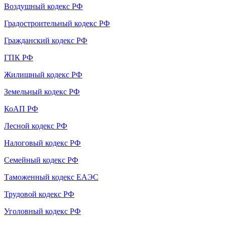
Воздушный кодекс РФ
Градостроительный кодекс РФ
Гражданский кодекс РФ
ГПК РФ
Жилищный кодекс РФ
Земельный кодекс РФ
КоАП РФ
Лесной кодекс РФ
Налоговый кодекс РФ
Семейный кодекс РФ
Таможенный кодекс ЕАЭС
Трудовой кодекс РФ
Уголовный кодекс РФ