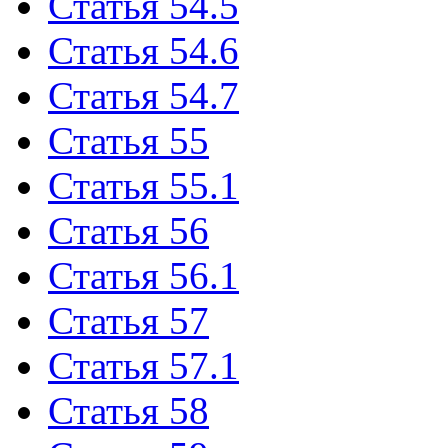
Статья 54.5
Статья 54.6
Статья 54.7
Статья 55
Статья 55.1
Статья 56
Статья 56.1
Статья 57
Статья 57.1
Статья 58