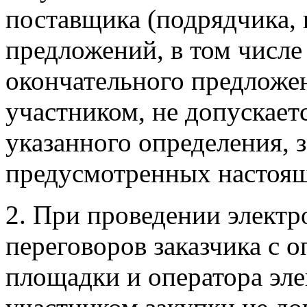
поставщика (подрядчика, 
предложений, в том числе
окончательного предложе
участником, не допускает
указанного определения, 
предусмотренных настоя
2. При проведении элект
переговоров заказчика с 
площадки и оператора эл