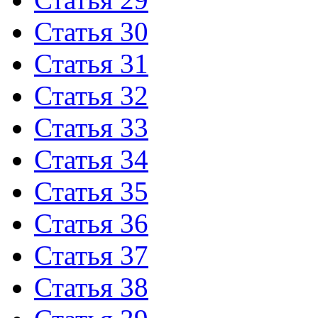
Статья 30
Статья 31
Статья 32
Статья 33
Статья 34
Статья 35
Статья 36
Статья 37
Статья 38