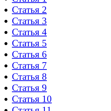
Статья 2
Статья 3
Статья 4
Статья 5
Статья 6
Статья 7
Статья 8
Статья 9
Статья 10
Статья 11