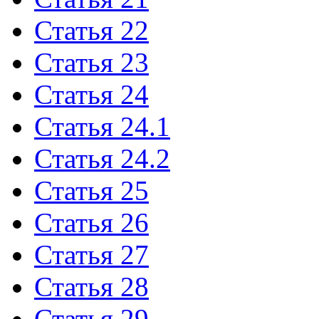
Статья 22
Статья 23
Статья 24
Статья 24.1
Статья 24.2
Статья 25
Статья 26
Статья 27
Статья 28
Статья 29