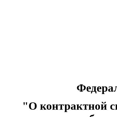
Федера
"О контрактной си