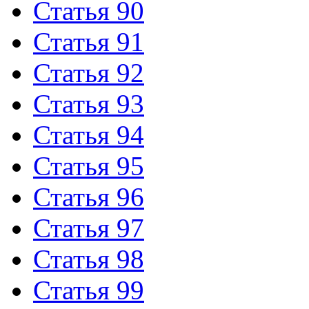
Статья 90
Статья 91
Статья 92
Статья 93
Статья 94
Статья 95
Статья 96
Статья 97
Статья 98
Статья 99