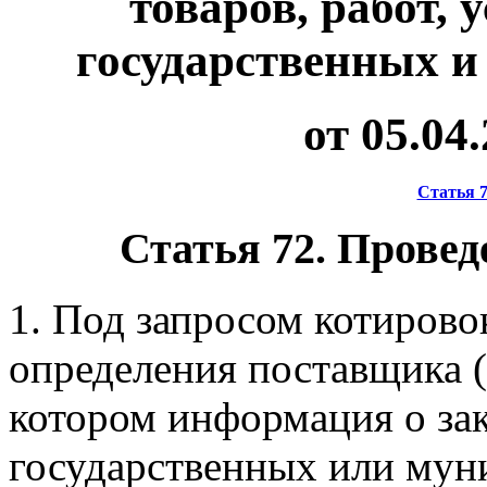
товаров, работ, 
государственных 
от 05.04
Статья 
Статья 72. Провед
1. Под запросом котирово
определения поставщика (
котором информация о за
государственных или мун