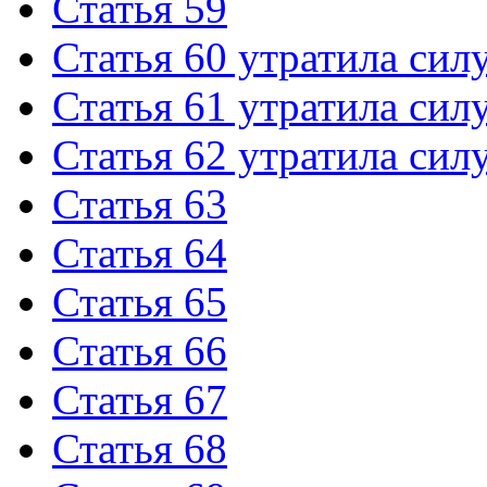
Статья 59
Статья 60 утратила сил
Статья 61 утратила сил
Статья 62 утратила сил
Статья 63
Статья 64
Статья 65
Статья 66
Статья 67
Статья 68