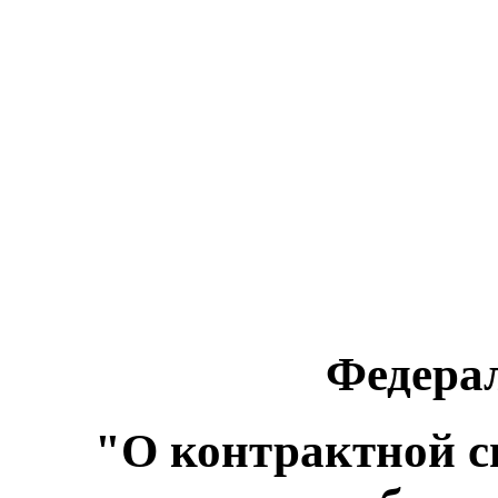
Федера
"О контрактной си