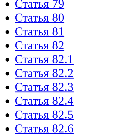
Статья 79
Статья 80
Статья 81
Статья 82
Статья 82.1
Статья 82.2
Статья 82.3
Статья 82.4
Статья 82.5
Статья 82.6