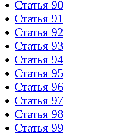
Статья 90
Статья 91
Статья 92
Статья 93
Статья 94
Статья 95
Статья 96
Статья 97
Статья 98
Статья 99