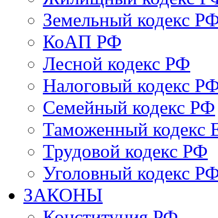
Земельный кодекс Р
КоАП РФ
Лесной кодекс РФ
Налоговый кодекс Р
Семейный кодекс РФ
Таможенный кодекс
Трудовой кодекс РФ
Уголовный кодекс Р
ЗАКОНЫ
Конституция РФ