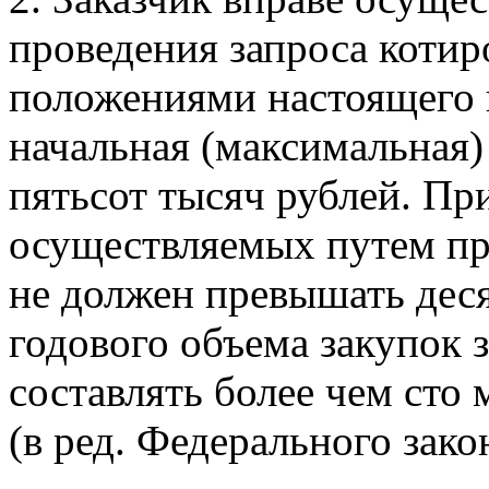
проведения запроса котир
положениями настоящего 
начальная (максимальная)
пятьсот тысяч рублей. Пр
осуществляемых путем пр
не должен превышать дес
годового объема закупок 
составлять более чем сто
(в ред. Федерального зако