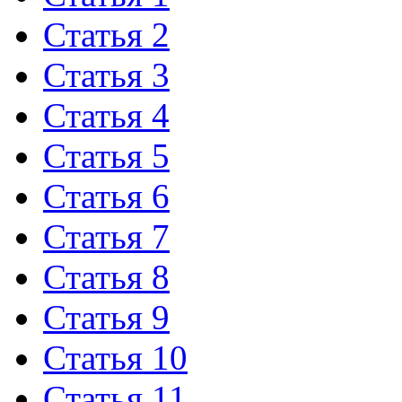
Статья 2
Статья 3
Статья 4
Статья 5
Статья 6
Статья 7
Статья 8
Статья 9
Статья 10
Статья 11