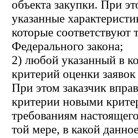
объекта закупки. При эт
указанные характеристи
которые соответствуют 
Федерального закона;
2) любой указанный в к
критерий оценки заявок 
При этом заказчик впра
критерии новыми крите
требованиям настоящего
той мере, в какой данно