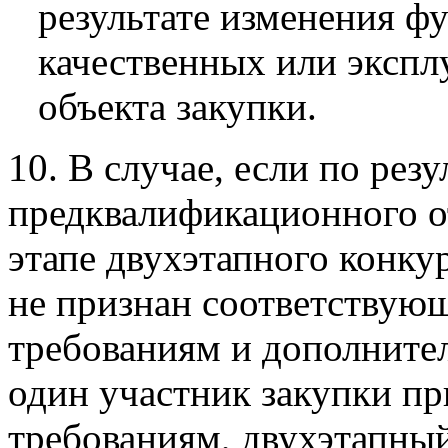
результате изменения ф
качественных или экспл
объекта закупки.
10. В случае, если по рез
предквалификационного о
этапе двухэтапного конку
не признан соответству
требованиям и дополните
один участник закупки п
требованиям, двухэтапный