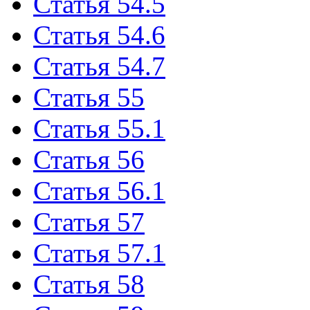
Статья 54.5
Статья 54.6
Статья 54.7
Статья 55
Статья 55.1
Статья 56
Статья 56.1
Статья 57
Статья 57.1
Статья 58