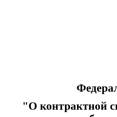
Федера
"О контрактной си