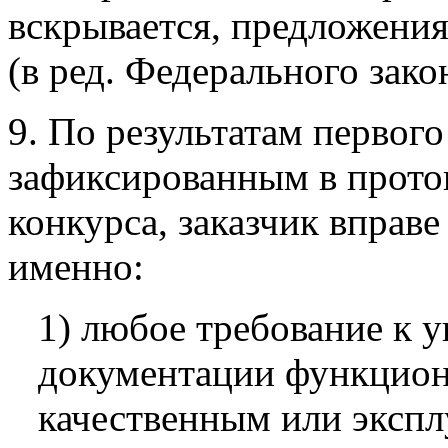
вскрывается, предложения
(в ред. Федерального зако
9. По результатам первого
зафиксированным в проток
конкурса, заказчик вправе
именно:
1) любое требование к 
документации функцион
качественным или эксп