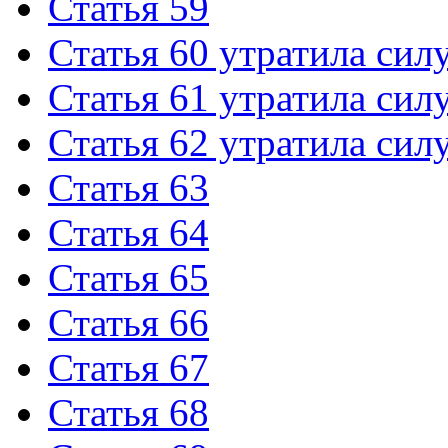
Статья 59
Статья 60 утратила сил
Статья 61 утратила сил
Статья 62 утратила сил
Статья 63
Статья 64
Статья 65
Статья 66
Статья 67
Статья 68