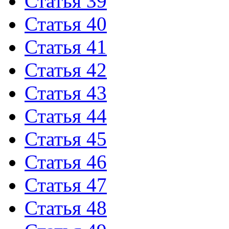
Статья 39
Статья 40
Статья 41
Статья 42
Статья 43
Статья 44
Статья 45
Статья 46
Статья 47
Статья 48