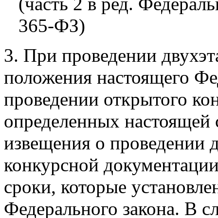
(часть 2 в ред. Федераль
365-ФЗ)
3. При проведении двухэ
положения настоящего Фе
проведении открытого кон
определенных настоящей 
извещения о проведении д
конкурсной документации 
сроки, которые установле
Федерального закона. В с