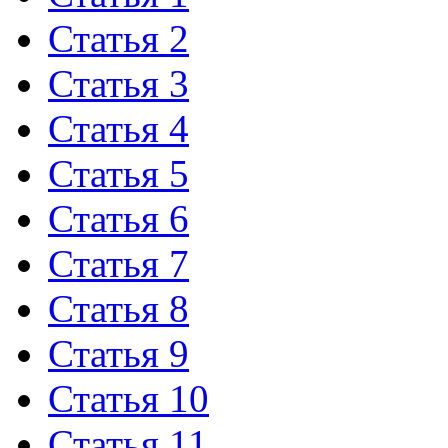
Статья 2
Статья 3
Статья 4
Статья 5
Статья 6
Статья 7
Статья 8
Статья 9
Статья 10
Статья 11