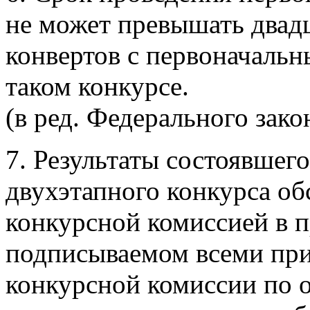
не может превышать двадц
конвертов с первоначальн
таком конкурсе.
(в ред. Федерального зако
7. Результаты состоявшего
двухэтапного конкурса о
конкурсной комиссией в пр
подписываемом всеми пр
конкурсной комиссии по о