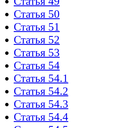
Статья 49
Статья 50
Статья 51
Статья 52
Статья 53
Статья 54
Статья 54.1
Статья 54.2
Статья 54.3
Статья 54.4