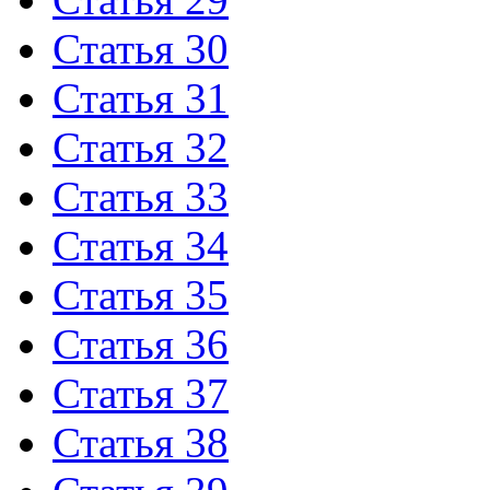
Статья 30
Статья 31
Статья 32
Статья 33
Статья 34
Статья 35
Статья 36
Статья 37
Статья 38