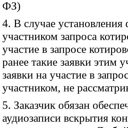
ФЗ)
4. В случае установления
участником запроса котиро
участие в запросе котиро
ранее такие заявки этим у
заявки на участие в запро
участником, не рассматри
5. Заказчик обязан обесп
аудиозаписи вскрытия конв