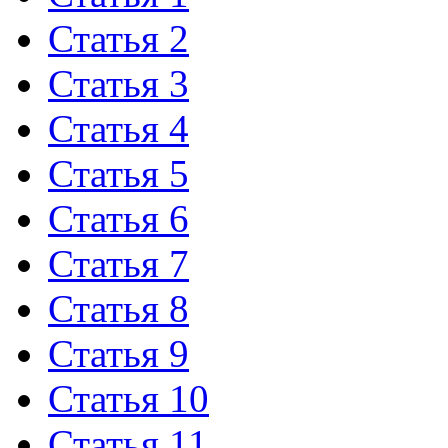
Статья 2
Статья 3
Статья 4
Статья 5
Статья 6
Статья 7
Статья 8
Статья 9
Статья 10
Статья 11