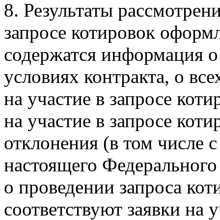
8. Результаты рассмотрени
запросе котировок оформл
содержатся информация о 
условиях контракта, о все
на участие в запросе коти
на участие в запросе кот
отклонения (в том числе 
настоящего Федерального
о проведении запроса кот
соответствуют заявки на у