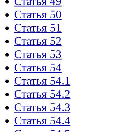
Статья 49
Статья 50
Статья 51
Статья 52
Статья 53
Статья 54
Статья 54.1
Статья 54.2
Статья 54.3
Статья 54.4