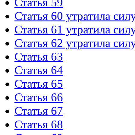
Статья 59
Статья 60 утратила сил
Статья 61 утратила сил
Статья 62 утратила сил
Статья 63
Статья 64
Статья 65
Статья 66
Статья 67
Статья 68