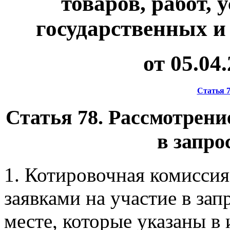
товаров, работ, 
государственных 
от 05.04
Статья 
Статья 78. Рассмотрени
в запро
1. Котировочная комиссия
заявками на участие в зап
месте, которые указаны в