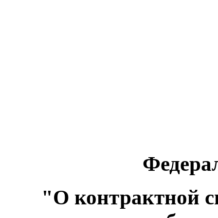
Федера
"О контрактной си