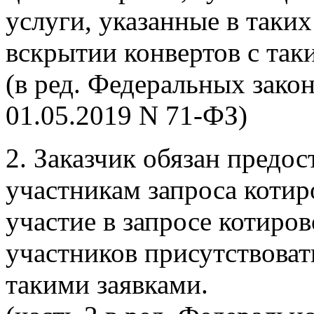
услуги, указанные в таких
вскрытии конвертов с так
(в ред. Федеральных закон
01.05.2019 N 71-ФЗ)
2. Заказчик обязан предо
участникам запроса котир
участие в запросе котиров
участников присутствоват
такими заявками.