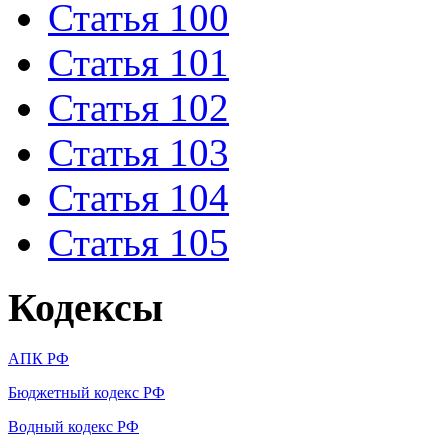
Статья 100
Статья 101
Статья 102
Статья 103
Статья 104
Статья 105
Кодексы
АПК РФ
Бюджетный кодекс РФ
Водный кодекс РФ