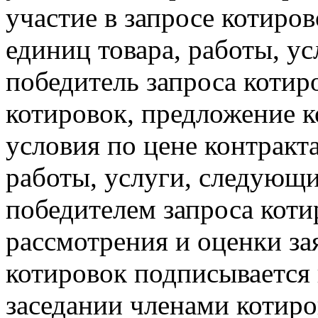
участие в запросе котиров
единиц товара, работы, ус
победитель запроса котир
котировок, предложение 
условия по цене контракта
работы, услуги, следующ
победителем запроса коти
рассмотрения и оценки зая
котировок подписывается
заседании членами котиро