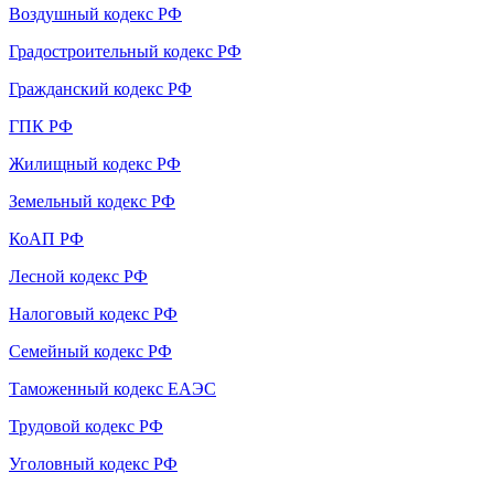
Воздушный кодекс РФ
Градостроительный кодекс РФ
Гражданский кодекс РФ
ГПК РФ
Жилищный кодекс РФ
Земельный кодекс РФ
КоАП РФ
Лесной кодекс РФ
Налоговый кодекс РФ
Семейный кодекс РФ
Таможенный кодекс ЕАЭС
Трудовой кодекс РФ
Уголовный кодекс РФ