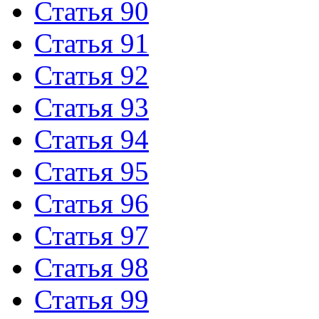
Статья 90
Статья 91
Статья 92
Статья 93
Статья 94
Статья 95
Статья 96
Статья 97
Статья 98
Статья 99