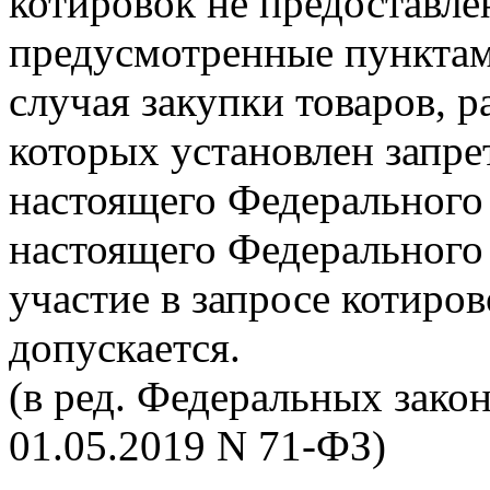
котировок не предоставл
предусмотренные пунктами
случая закупки товаров, р
которых установлен запре
настоящего Федерального з
настоящего Федерального 
участие в запросе котиро
допускается.
(в ред. Федеральных закон
01.05.2019 N 71-ФЗ)