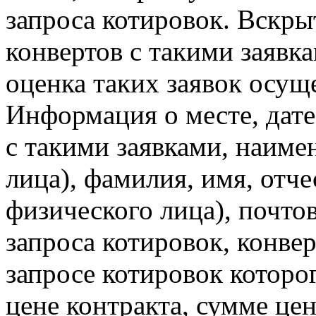
запроса котировок. Вскр
конвертов с такими заявка
оценка таких заявок осущ
Информация о месте, дате
с такими заявками, наиме
лица), фамилия, имя, отче
физического лица), почто
запроса котировок, конвер
запросе котировок которо
цене контракта, сумме цен