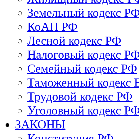
Земельный кодекс Р
КоАП РФ
Лесной кодекс РФ
Налоговый кодекс Р
Семейный кодекс РФ
Таможенный кодекс
Трудовой кодекс РФ
Уголовный кодекс Р
ЗАКОНЫ
Конституция РФ