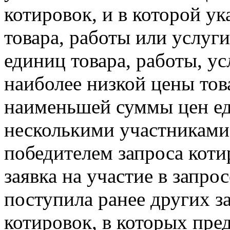
котировок, и в которой ук
товара, работы или услуг
единиц товара, работы, у
наиболее низкой цены тов
наименьшей суммы цен ед
несколькими участниками
победителем запроса коти
заявка на участие в запро
поступила ранее других за
котировок, в которых пред