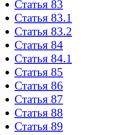
Статья 83
Статья 83.1
Статья 83.2
Статья 84
Статья 84.1
Статья 85
Статья 86
Статья 87
Статья 88
Статья 89