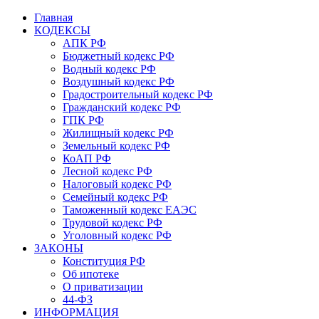
Главная
КОДЕКСЫ
АПК РФ
Бюджетный кодекс РФ
Водный кодекс РФ
Воздушный кодекс РФ
Градостроительный кодекс РФ
Гражданский кодекс РФ
ГПК РФ
Жилищный кодекс РФ
Земельный кодекс РФ
КоАП РФ
Лесной кодекс РФ
Налоговый кодекс РФ
Семейный кодекс РФ
Таможенный кодекс ЕАЭС
Трудовой кодекс РФ
Уголовный кодекс РФ
ЗАКОНЫ
Конституция РФ
Об ипотеке
О приватизации
44-ФЗ
ИНФОРМАЦИЯ