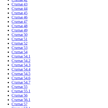
Статья 43
Статья 44
Статья 45
Статья 46
Статья 47
Статья 48
Статья 49
Статья 50
Статья 51
Статья 52
Статья 53
Статья 54
Статья 54.1
Статья 54.2
Статья 54.3
Статья 54.4
Статья 54.5
Статья 54.6
Статья 54.7
Статья 55
Статья 55.1
Статья 56
Статья 56.1
Статья 57