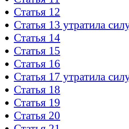
Статья 12
Статья 13 утратила сил
Статья 14
Статья 15
Статья 16
Статья 17 утратила сил
Статья 18
Статья 19
Статья 20
Статья 21