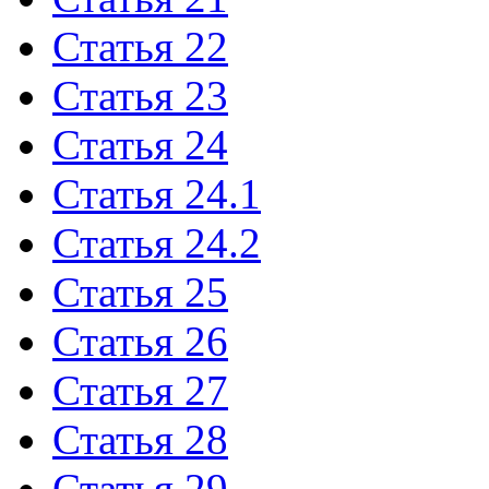
Статья 22
Статья 23
Статья 24
Статья 24.1
Статья 24.2
Статья 25
Статья 26
Статья 27
Статья 28
Статья 29