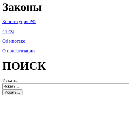
Законы
Конституция РФ
44-ФЗ
Об ипотеке
О приватизации
ПОИСК
Искать...