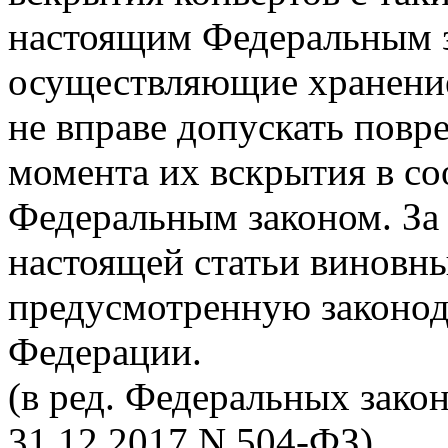
настоящим Федеральным з
осуществляющие хранение
не вправе допускать повр
момента их вскрытия в со
Федеральным законом. За
настоящей статьи виновны
предусмотренную законод
Федерации.
(в ред. Федеральных закон
31.12.2017 N 504-ФЗ)