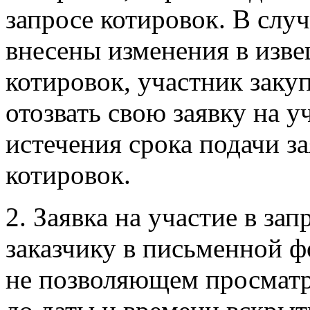
запросе котировок. В случ
внесены изменения в изве
котировок, участник заку
отозвать свою заявку на у
истечения срока подачи за
котировок.
2. Заявка на участие в за
заказчику в письменной ф
не позволяющем просматр