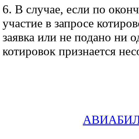
6. В случае, если по окон
участие в запросе котиров
заявка или не подано ни о
котировок признается не
АВИАБИ