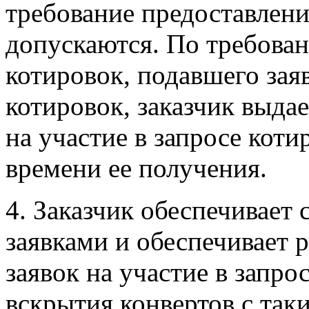
требование предоставлен
допускаются. По требован
котировок, подавшего заяв
котировок, заказчик выда
на участие в запросе коти
времени ее получения.
4. Заказчик обеспечивает 
заявками и обеспечивает 
заявок на участие в запро
вскрытия конвертов с таки