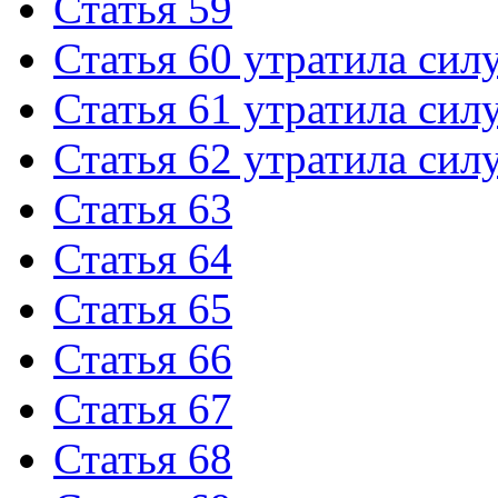
Статья 59
Статья 60 утратила сил
Статья 61 утратила сил
Статья 62 утратила сил
Статья 63
Статья 64
Статья 65
Статья 66
Статья 67
Статья 68