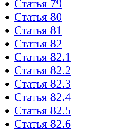
Статья 79
Статья 80
Статья 81
Статья 82
Статья 82.1
Статья 82.2
Статья 82.3
Статья 82.4
Статья 82.5
Статья 82.6