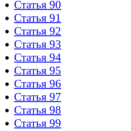
Статья 90
Статья 91
Статья 92
Статья 93
Статья 94
Статья 95
Статья 96
Статья 97
Статья 98
Статья 99