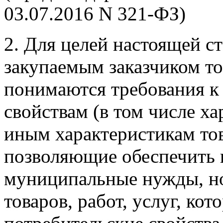
03.07.2016 N 321-ФЗ)
2. Для целей настоящей с
закупаемым заказчиком то
понимаются требования к 
свойствам (в том числе ха
иным характеристикам това
позволяющие обеспечить 
муниципальные нужды, но
товаров, работ, услуг, к