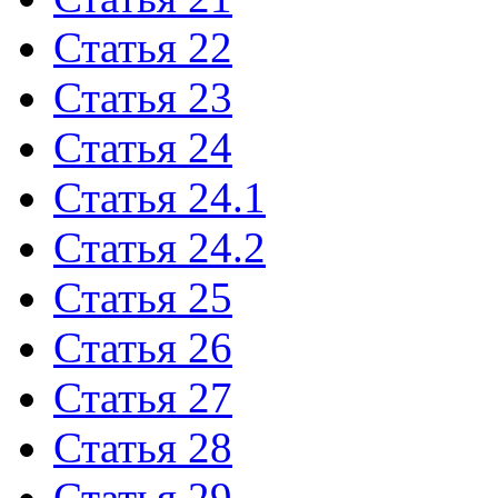
Статья 22
Статья 23
Статья 24
Статья 24.1
Статья 24.2
Статья 25
Статья 26
Статья 27
Статья 28
Статья 29