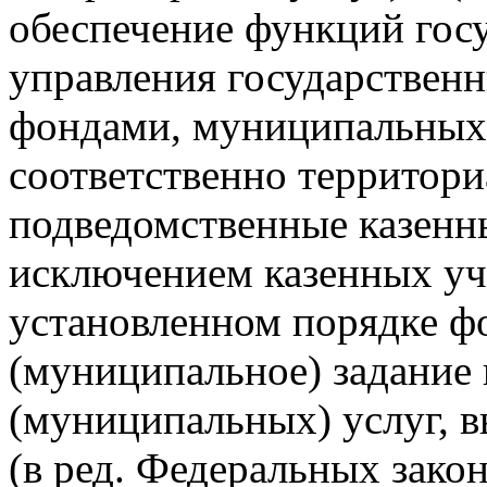
обеспечение функций госу
управления государстве
фондами, муниципальных 
соответственно территор
подведомственные казенн
исключением казенных уч
установленном порядке ф
(муниципальное) задание 
(муниципальных) услуг, в
(в ред. Федеральных закон