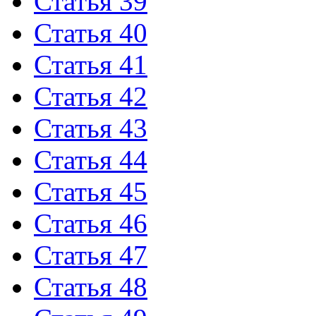
Статья 39
Статья 40
Статья 41
Статья 42
Статья 43
Статья 44
Статья 45
Статья 46
Статья 47
Статья 48