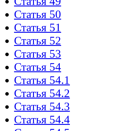
Статья 49
Статья 50
Статья 51
Статья 52
Статья 53
Статья 54
Статья 54.1
Статья 54.2
Статья 54.3
Статья 54.4