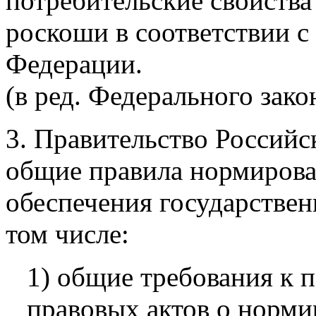
потребительские свойства
роскоши в соответствии с
Федерации.
(в ред. Федерального зако
3. Правительство Российс
общие правила нормирован
обеспечения государстве
том числе:
1) общие требования к 
правовых актов о норми