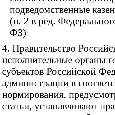
подведомственные казен
(п. 2 в ред. Федеральног
ФЗ)
4. Правительство Россий
исполнительные органы г
субъектов Российской Фе
администрации в соответ
нормирования, предусмот
статьи, устанавливают пр