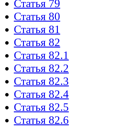
Статья 79
Статья 80
Статья 81
Статья 82
Статья 82.1
Статья 82.2
Статья 82.3
Статья 82.4
Статья 82.5
Статья 82.6