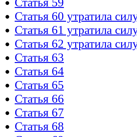
Статья 59
Статья 60 утратила сил
Статья 61 утратила сил
Статья 62 утратила сил
Статья 63
Статья 64
Статья 65
Статья 66
Статья 67
Статья 68