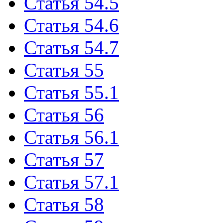
Статья 54.5
Статья 54.6
Статья 54.7
Статья 55
Статья 55.1
Статья 56
Статья 56.1
Статья 57
Статья 57.1
Статья 58