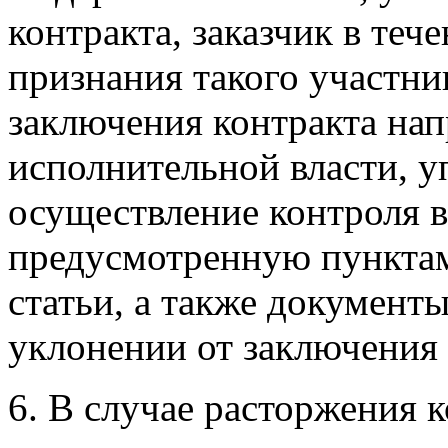
контракта, заказчик в теч
признания такого участни
заключения контракта нап
исполнительной власти, 
осуществление контроля в
предусмотренную пунктами
статьи, а также документ
уклонении от заключения 
6. В случае расторжения 