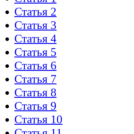
Статья 2
Статья 3
Статья 4
Статья 5
Статья 6
Статья 7
Статья 8
Статья 9
Статья 10
Статья 11