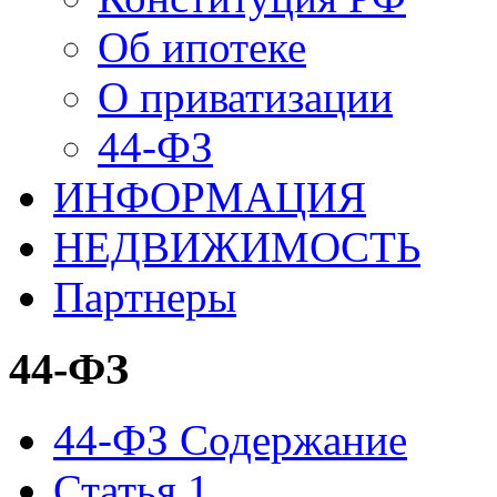
Об ипотеке
О приватизации
44-ФЗ
ИНФОРМАЦИЯ
НЕДВИЖИМОСТЬ
Партнеры
44-ФЗ
44-ФЗ Содержание
Статья 1