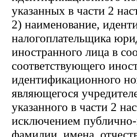
указанных в части 2 нас
2) наименование, иден
налогоплательщика юрид
иностранного лица в соо
соответствующего иност
идентификационного но
являющегося учредител
указанного в части 2 на
исключением публично-
фамилии, имена, отчеств