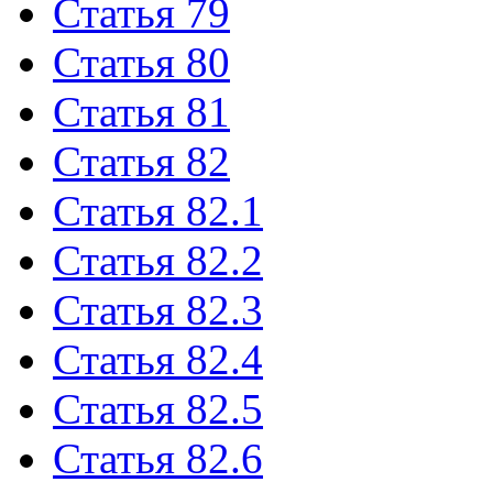
Статья 79
Статья 80
Статья 81
Статья 82
Статья 82.1
Статья 82.2
Статья 82.3
Статья 82.4
Статья 82.5
Статья 82.6