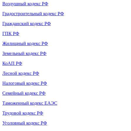
Воздушный кодекс РФ
Градостроительный кодекс РФ
Гражданский кодекс РФ
ГПК РФ
Жилищный кодекс РФ
Земельный кодекс РФ
КоАП РФ
Лесной кодекс РФ
Налоговый кодекс РФ
Семейный кодекс РФ
Таможенный кодекс ЕАЭС
Трудовой кодекс РФ
Уголовный кодекс РФ