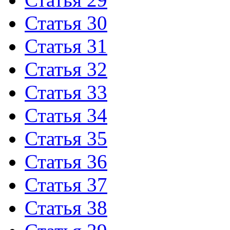
Статья 30
Статья 31
Статья 32
Статья 33
Статья 34
Статья 35
Статья 36
Статья 37
Статья 38