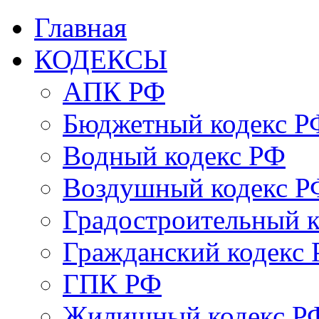
Главная
КОДЕКСЫ
АПК РФ
Бюджетный кодекс Р
Водный кодекс РФ
Воздушный кодекс Р
Градостроительный 
Гражданский кодекс
ГПК РФ
Жилищный кодекс Р