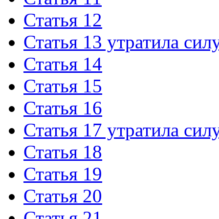
Статья 12
Статья 13 утратила сил
Статья 14
Статья 15
Статья 16
Статья 17 утратила сил
Статья 18
Статья 19
Статья 20
Статья 21