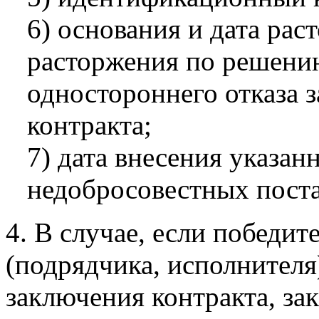
6) основания и дата рас
расторжения по решению
одностороннего отказа з
контракта;
7) дата внесения указа
недобросовестных пост
4. В случае, если победи
(подрядчика, исполнител
заключения контракта, зак