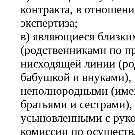
контракта, в отношени
экспертиза;
в) являющиеся близки
(родственниками по п
нисходящей линии (ро
бабушкой и внуками),
неполнородными (име
братьями и сестрами)
усыновленными с руко
комиссии по осуществ