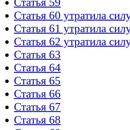
Статья 59
Статья 60 утратила сил
Статья 61 утратила сил
Статья 62 утратила сил
Статья 63
Статья 64
Статья 65
Статья 66
Статья 67
Статья 68