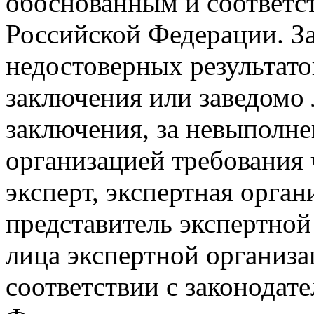
обоснованным и соответст
Российской Федерации. За
недостоверных результато
заключения или заведомо
заключения, за невыполне
организацией требования 
эксперт, экспертная орга
представитель экспертно
лица экспертной организа
соответствии с законодат