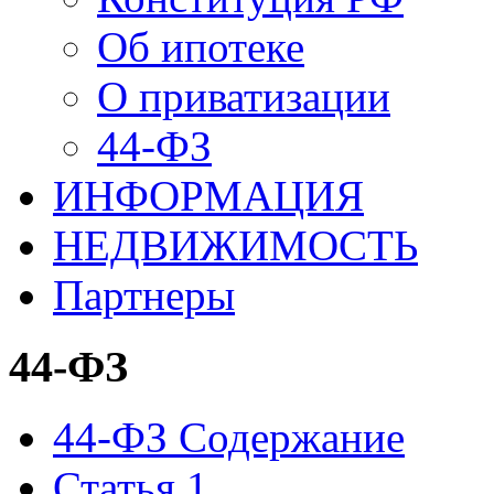
Об ипотеке
О приватизации
44-ФЗ
ИНФОРМАЦИЯ
НЕДВИЖИМОСТЬ
Партнеры
44-ФЗ
44-ФЗ Содержание
Статья 1