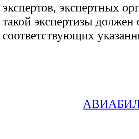
экспертов, экспертных ор
такой экспертизы должен 
соответствующих указанн
АВИАБИ