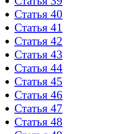
Статья 39
Статья 40
Статья 41
Статья 42
Статья 43
Статья 44
Статья 45
Статья 46
Статья 47
Статья 48