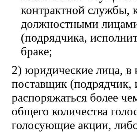
контрактной службы,
должностными лицами
(подрядчика, исполнит
браке;
2) юридические лица, в 
поставщик (подрядчик, 
распоряжаться более че
общего количества голо
голосующие акции, либо