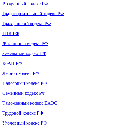
Воздушный кодекс РФ
Градостроительный кодекс РФ
Гражданский кодекс РФ
ГПК РФ
Жилищный кодекс РФ
Земельный кодекс РФ
КоАП РФ
Лесной кодекс РФ
Налоговый кодекс РФ
Семейный кодекс РФ
Таможенный кодекс ЕАЭС
Трудовой кодекс РФ
Уголовный кодекс РФ