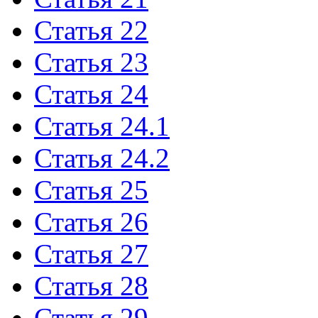
Статья 22
Статья 23
Статья 24
Статья 24.1
Статья 24.2
Статья 25
Статья 26
Статья 27
Статья 28
Статья 29