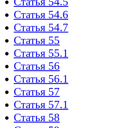
Статья 54.5
Статья 54.6
Статья 54.7
Статья 55
Статья 55.1
Статья 56
Статья 56.1
Статья 57
Статья 57.1
Статья 58