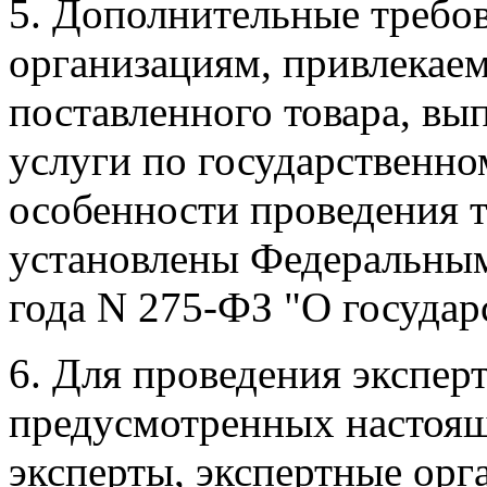
5. Дополнительные требов
организациям, привлекае
поставленного товара, вы
услуги по государственно
особенности проведения т
установлены Федеральным
года N 275-ФЗ "О государ
6. Для проведения эксперт
предусмотренных настоя
эксперты, экспертные орг