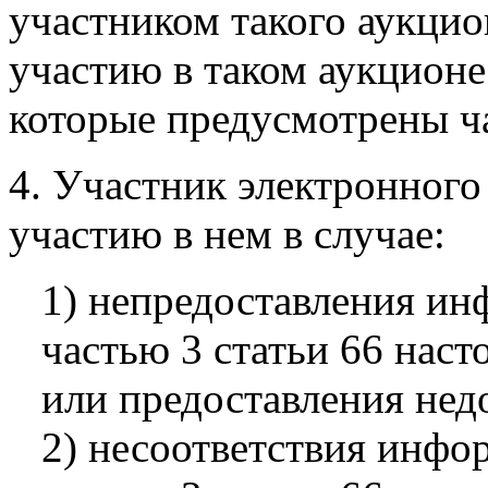
участником такого аукцион
участию в таком аукционе
которые предусмотрены ча
4. Участник электронного
участию в нем в случае:
1) непредоставления и
частью 3 статьи 66 наст
или предоставления не
2) несоответствия инфо