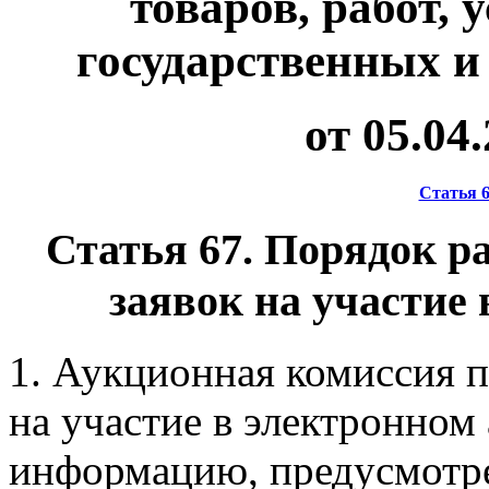
товаров, работ, 
государственных 
от 05.04
Статья 
Статья 67. Порядок р
заявок на участие
1. Аукционная комиссия п
на участие в электронном
информацию, предусмотре