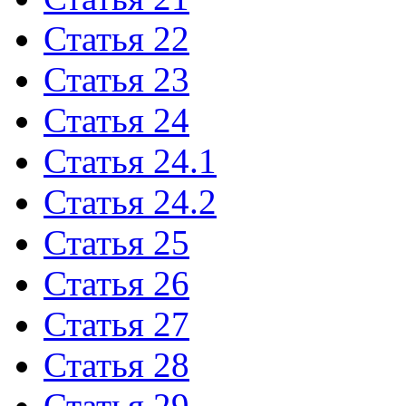
Статья 22
Статья 23
Статья 24
Статья 24.1
Статья 24.2
Статья 25
Статья 26
Статья 27
Статья 28
Статья 29