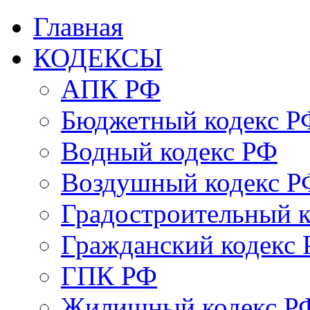
Главная
КОДЕКСЫ
АПК РФ
Бюджетный кодекс Р
Водный кодекс РФ
Воздушный кодекс Р
Градостроительный 
Гражданский кодекс
ГПК РФ
Жилищный кодекс Р