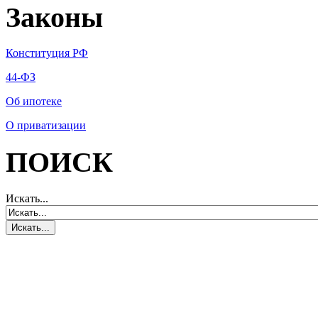
Законы
Конституция РФ
44-ФЗ
Об ипотеке
О приватизации
ПОИСК
Искать...