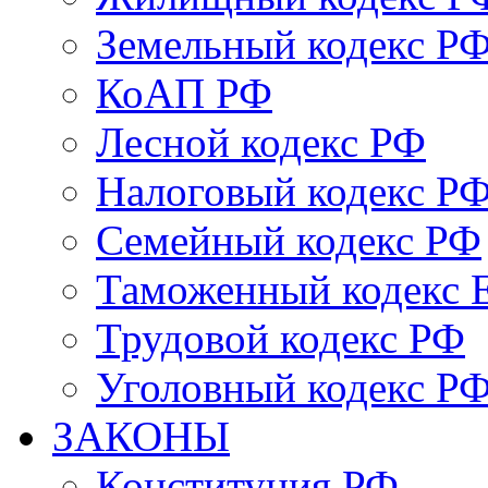
Земельный кодекс Р
КоАП РФ
Лесной кодекс РФ
Налоговый кодекс Р
Семейный кодекс РФ
Таможенный кодекс
Трудовой кодекс РФ
Уголовный кодекс Р
ЗАКОНЫ
Конституция РФ