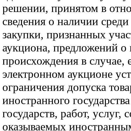
решении, принятом в отн
сведения о наличии среди
закупки, признанных уча
аукциона, предложений о 
происхождения в случае, 
электронном аукционе уст
ограничения допуска това
иностранного государств
государств, работ, услуг,
оказываемых иностранным