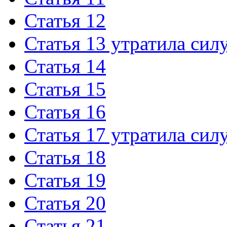
Статья 12
Статья 13 утратила сил
Статья 14
Статья 15
Статья 16
Статья 17 утратила сил
Статья 18
Статья 19
Статья 20
Статья 21