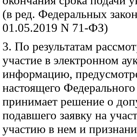
окончания срока подачи у
(в ред. Федеральных закон
01.05.2019 N 71-ФЗ)
3. По результатам рассмот
участие в электронном а
информацию, предусмотре
настоящего Федерального 
принимает решение о допу
подавшего заявку на участ
участию в нем и признани