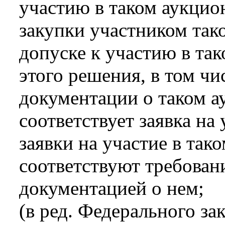
участию в таком аукцио
закупки участником тако
допуске к участию в та
этого решения, в том ч
документации о таком а
соответствует заявка на
заявки на участие в так
соответствуют требован
документацией о нем;
(в ред. Федерального за