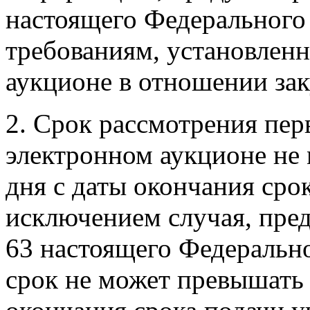
настоящего Федерального 
требованиям, установлен
аукционе в отношении зак
2. Срок рассмотрения перв
электронном аукционе не
дня с даты окончания срок
исключением случая, пред
63 настоящего Федерально
срок не может превышать 