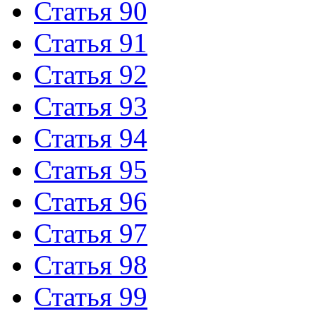
Статья 90
Статья 91
Статья 92
Статья 93
Статья 94
Статья 95
Статья 96
Статья 97
Статья 98
Статья 99