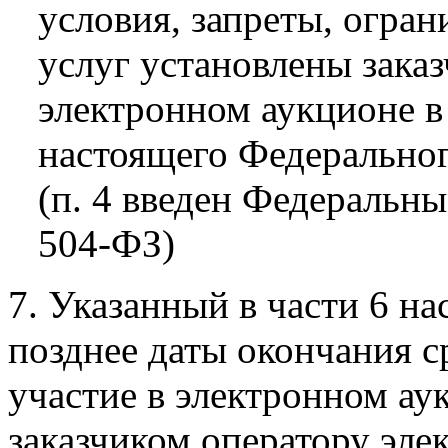
условия, запреты, огран
услуг установлены зака
электронном аукционе в 
настоящего Федеральног
(п. 4 введен Федеральны
504-ФЗ)
7. Указанный в части 6 на
позднее даты окончания с
участие в электронном ау
заказчиком оператору эл