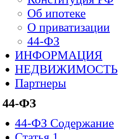
Об ипотеке
О приватизации
44-ФЗ
ИНФОРМАЦИЯ
НЕДВИЖИМОСТЬ
Партнеры
44-ФЗ
44-ФЗ Содержание
Статья 1