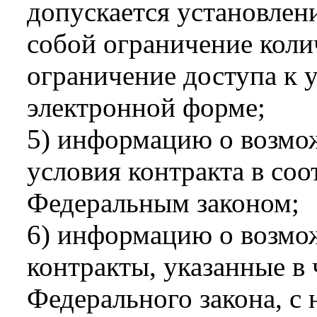
допускается установлен
собой ограничение коли
ограничение доступа к 
электронной форме;
5) информацию о возмож
условия контракта в со
Федеральным законом;
6) информацию о возмож
контракты, указанные в 
Федерального закона, с