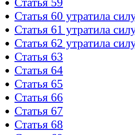
Статья 59
Статья 60 утратила сил
Статья 61 утратила сил
Статья 62 утратила сил
Статья 63
Статья 64
Статья 65
Статья 66
Статья 67
Статья 68