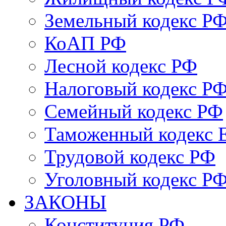
Земельный кодекс Р
КоАП РФ
Лесной кодекс РФ
Налоговый кодекс Р
Семейный кодекс РФ
Таможенный кодекс
Трудовой кодекс РФ
Уголовный кодекс Р
ЗАКОНЫ
Конституция РФ