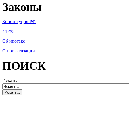
Законы
Конституция РФ
44-ФЗ
Об ипотеке
О приватизации
ПОИСК
Искать...