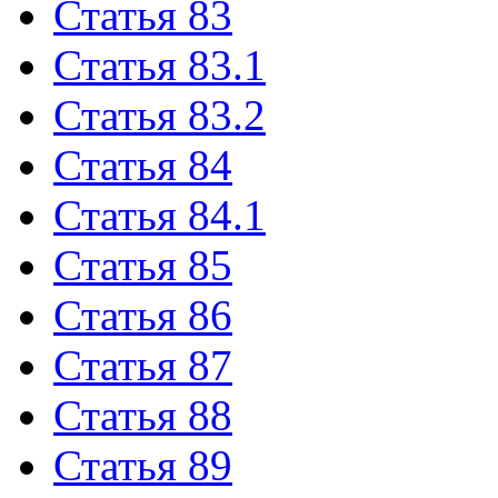
Статья 83
Статья 83.1
Статья 83.2
Статья 84
Статья 84.1
Статья 85
Статья 86
Статья 87
Статья 88
Статья 89