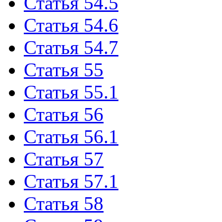
Статья 54.5
Статья 54.6
Статья 54.7
Статья 55
Статья 55.1
Статья 56
Статья 56.1
Статья 57
Статья 57.1
Статья 58