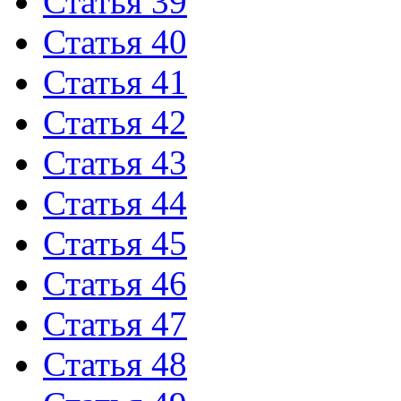
Статья 39
Статья 40
Статья 41
Статья 42
Статья 43
Статья 44
Статья 45
Статья 46
Статья 47
Статья 48