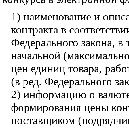
1) наименование и опис
контракта в соответстви
Федерального закона, в
начальной (максимально
цен единиц товара, рабо
(в ред. Федерального за
2) информацию о валюте
формирования цены конт
поставщиком (подрядчик