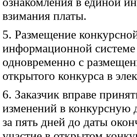
ознакомления в единой и
взимания платы.
5. Размещение конкурсно
информационной системе 
одновременно с размещен
открытого конкурса в эле
6. Заказчик вправе приня
изменений в конкурсную 
за пять дней до даты окон
участие в открытом конку