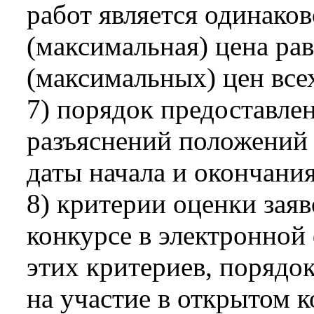
работ является одинако
(максимальная) цена ра
(максимальных) цен всех
7) порядок предоставле
разъяснений положений
даты начала и окончания
8) критерии оценки заяв
конкурсе в электронной
этих критериев, порядо
на участие в открытом 