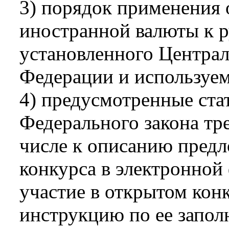
3) порядок применения 
иностранной валюты к 
установленного Центра
Федерации и используем
4) предусмотренные ста
Федерального закона тр
числе к описанию предл
конкурса в электронной 
участие в открытом кон
инструкцию по ее запол