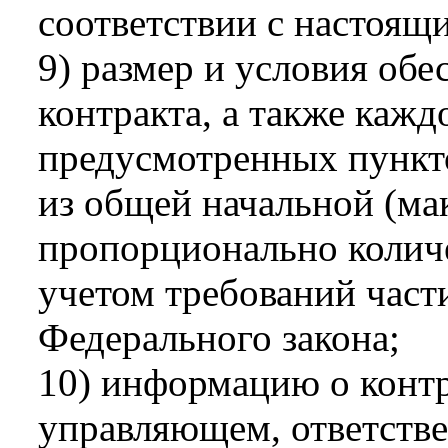
соответствии с настоящ
9) размер и условия об
контракта, а также кажд
предусмотренных пункто
из общей начальной (ма
пропорционально количе
учетом требований части
Федерального закона;
10) информацию о контр
управляющем, ответстве