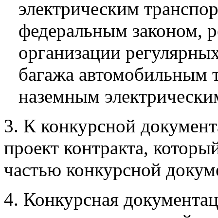
электрическим транспор
федеральным законом, 
организации регулярных
багажа автомобильным 
наземным электрически
3. К конкурсной докумен
проект контракта, которы
частью конкурсной докум
4. Конкурсная документац